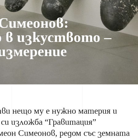
Симеонов:
 в изкуството –
измерение
тви нещо му е нужно материя и
 си изложба “Гравитация”
еон Симеонов, редом със земната