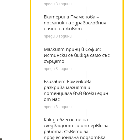
преди 3 години
Екатерина Пламенова –
посланик на здравословния
начин на живот
преди 3 години
Малкият принц в София:
Истински се вижда само със
сърцето
преди 3 години
Елизабет Ерменкова
разкрива магията и
потенциала във всеки един
от нас
преди 3 години
Как да блеснете на
следващото си интервю за
работа: Съвети за
професионална подготвка