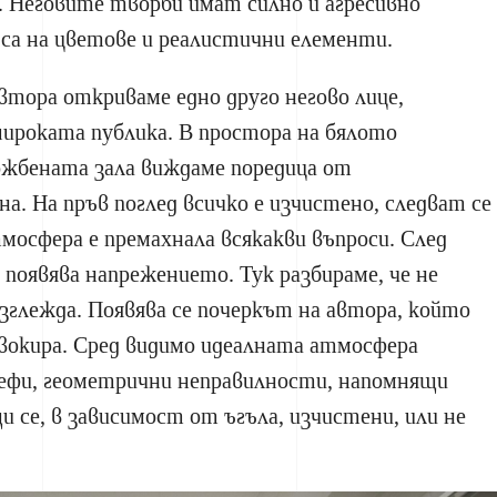
. Неговите творби имат силно и агресивно
са на цветове и реалистични елементи.
втора откриваме едно друго негово лице,
широката публика. В простора на бялото
ожбената зала виждаме поредица от
. На пръв поглед всичко е изчистено, следват се
осфера е премахнала всякакви въпроси. След
 появява напрежението. Тук разбираме, че не
изглежда. Появява се почеркът на автора, който
овокира. Сред видимо идеалната атмосфера
ефи, геометрични неправилности, напомнящи
и се, в зависимост от ъгъла, изчистени, или не