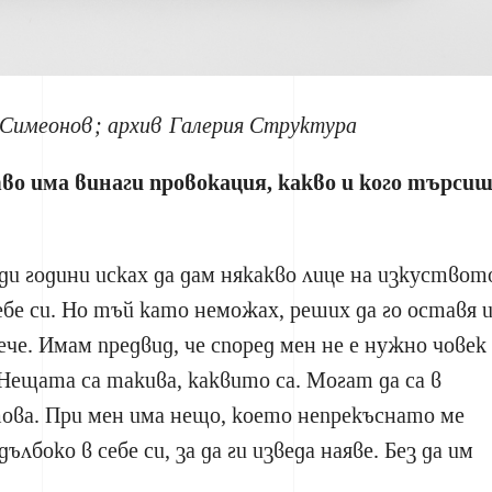
Симеонов; архив Галерия Структура
во има винаги провокация, какво и кого търси
ди години исках да дам някакво лице на изкуствот
ебе си. Но тъй като неможах, реших да го оставя 
ече. Имам предвид, че според мен не е нужно човек
 Нещата са такива, каквито са. Могат да са в
ова. При мен има нещо, което непрекъснато ме
ълбоко в себе си, за да ги изведа наяве. Без да им