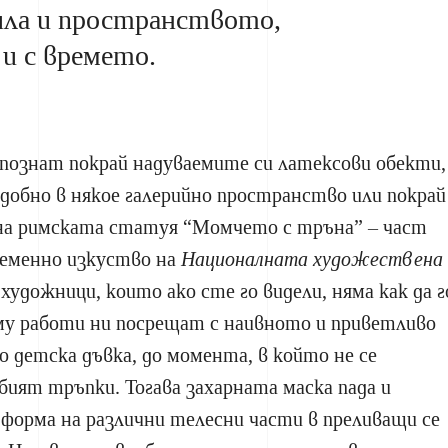
ила и пространството,
и с времето.
 познат покрай надуваемите си латексови обекти,
добно в някое галерийно пространство или покрай
на римската статуя “Момчето с тръна” – част
ременно изкуство на
Националната художествена
 художници, които ако сте го видели, няма как да г
му работи ни посрещат с наивното и приветливо
о детска дъвка, до момента, в който не се
обият тръпки. Тогава захарната маска пада и
форма на различни телесни части в преливащи се