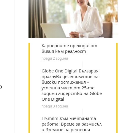
Кариерните преходи: от
визия към реалност
преди 2 години
Globe One Digital България
празнува десетилетие на
високи постижения –
о
успешна част от 25-те
години лидерство на Globe
One Digital
преди 3 години
Пътят към мечтаната
работа: Време за размисъл
и вземане на решения