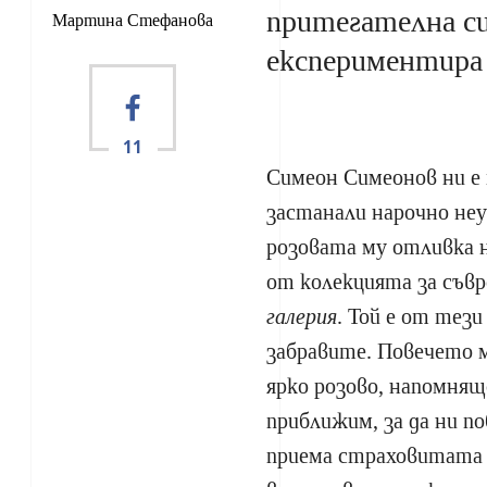
притегателна с
Мартина Стефанова
експериментира 
11
Симеон Симеонов ни е
застанали нарочно неу
розовата му отливка 
от колекцията за съв
галерия
. Той е от тези
забравите. Повечето 
ярко розово, напомнящ
приближим, за да ни п
приема страховитата 