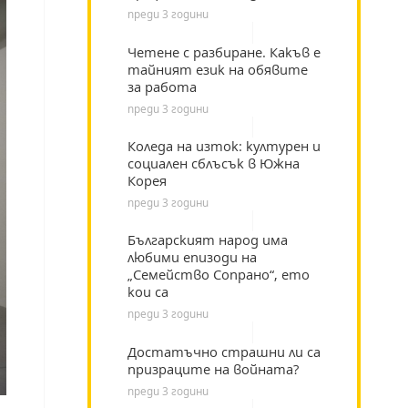
преди 3 години
Четене с разбиране. Какъв е
тайният език на обявите
за работа
преди 3 години
Коледа на изток: културен и
социален сблъсък в Южна
Корея
преди 3 години
Българският народ има
любими епизоди на
„Семейство Сопрано“, ето
кои са
преди 3 години
Достатъчно страшни ли са
призраците на войната?
преди 3 години