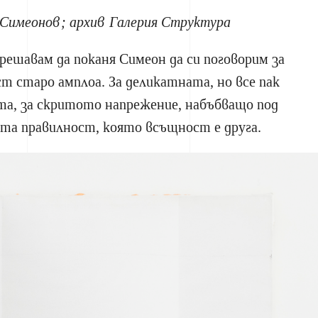
Симеонов; архив Галерия Структура
 решавам да поканя Симеон да си поговорим за
т старо амплоа. За деликатната, но все пак
та, за скритото напрежение, набъбващо под
та правилност, която всъщност е друга.