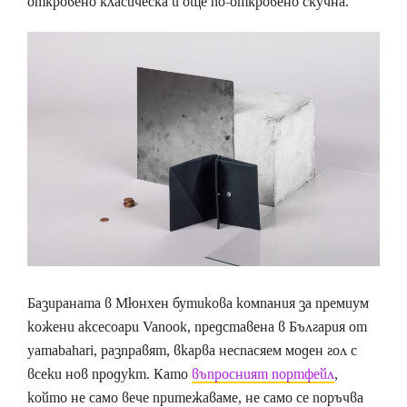
откровено класическа и още по-откровено скучна.
Базираната в Мюнхен бутикова компания за премиум
кожени аксесоари Vanook, представена в България от
yamabahari, разправят, вкарва неспасяем моден гол с
всеки нов продукт. Като
въпросният портфейл
,
който не само вече притежаваме, не само се поръчва