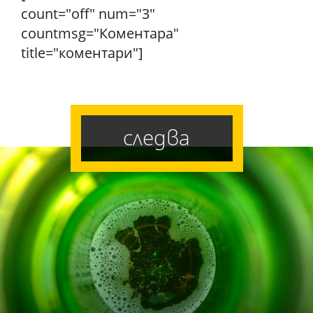
count="off" num="3"
countmsg="Коментара"
title="коментари"]
следва