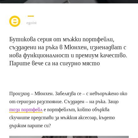
egoist
Бутикова серия от мъжки портфейли,
създадени на ръка в Мюнхен, изненадват с
нова функционалност и премиум качество.
Парите вече са на сигурно място
Произход – Мюнхен. Забелязва се – с невъоръжено око
от сериозно разстояние. Създаден – на ръка. Защо
този портфейл
е портфейлът, който обърква
скучните представи за мъжкия аксесоар, където
държим парите си?