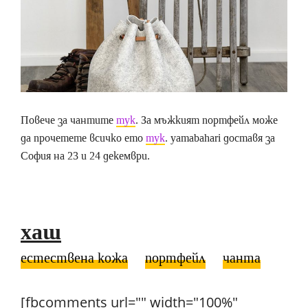
Повече за чантите
тук
. За мъжкият портфейл може
да прочетете всичко ето
тук
. yamabahari доставя за
София на 23 и 24 декември.
хаш
естествена кожа
портфейл
чанта
[fbcomments url="" width="100%"