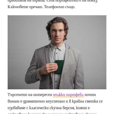
правилата на играта. Сега портфейлът е на показ.
Ключовете пречат. Телефонът също.
Търсенето на интересен
мъжки портфейл
почти
винаги е драматично неуспешно и в крайна сметка се
озоваваме с класически скучна версия, която е