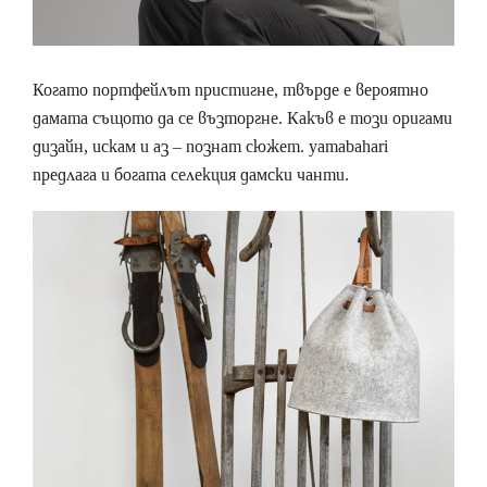
Когато портфейлът пристигне, твърде е вероятно
дамата същото да се възторгне. Какъв е този оригами
дизайн, искам и аз – познат сюжет. yamabahari
предлага и богата селекция дамски чанти.