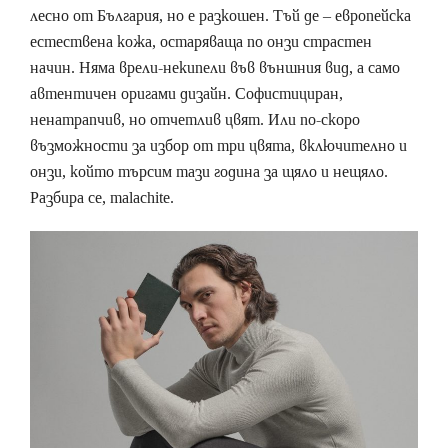
лесно от България, но е разкошен. Тъй де – европейска
естествена кожа, остаряваща по онзи страстен
начин. Няма врели-некипели във външния вид, а само
автентичен оригами дизайн. Софистициран,
ненатрапчив, но отчетлив цвят. Или по-скоро
възможности за избор от три цвята, включително и
онзи, който търсим тази година за щяло и нещяло.
Разбира се, malachite.