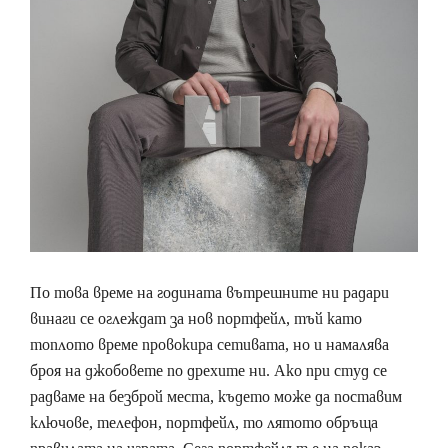
По това време на годината вътрешните ни радари
винаги се оглеждат за нов портфейл, тъй като
топлото време провокира сетивата, но и намалява
броя на джобовете по дрехите ни. Ако при студ се
радваме на безброй места, където може да поставим
ключове, телефон, портфейл, то лятото обръща