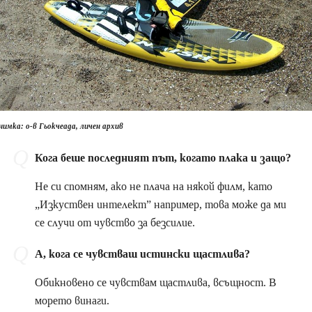
нимка: о-в Гьокчеада, личен архив
Кога беше последният път, когато плака и защо?
Не си спомням, ако не плача на някой филм, като
„Изкуствен интелект” например, това може да ми
се случи от чувство за безсилие.
А, кога се чувстваш истински щастлива?
Обикновено се чувствам щастлива, всъщност. В
морето винаги.