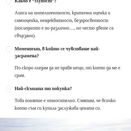
Какво е “глупост”?
Липса на интелигентност, критична оценка и
самооценка, неадекватност, безпросветност
(последното е по-различно…, но често двете са
свързани).
Моментът, в който се чувстваше най-
засрамена?
По-скоро гледам да не правя нещо, от което да ме е
срам.
Най-скъпата ти покупка?
Това понятие е относително. Смятам, че всичко
което съм си купила заслужава цената си.