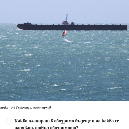
нимка: о-в Гьокчеада, личен архив
Какво планираш в обозримо бъдеще и на какво се
надяваш, отвъд обозримото?