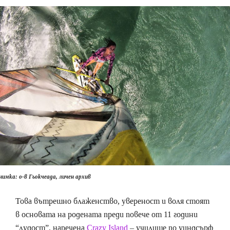
нимка: о-в Гьокчеада, личен архив
Това вътрешно блаженство, увереност и воля стоят
в основата на родената преди повече от 11 години
“лудост”, наречена
Crazy Island
– училище по уиндсърф