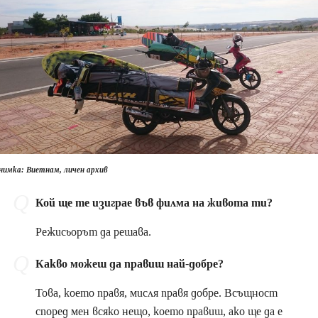
нимка: Виетнам, личен архив
Кой ще те изиграе във филма на живота ти?
Режисьорът да решава.
Какво можеш да правиш най-добре?
Това, което правя, мисля правя добре. Всъщност
според мен всяко нещо, което правиш, ако ще да е