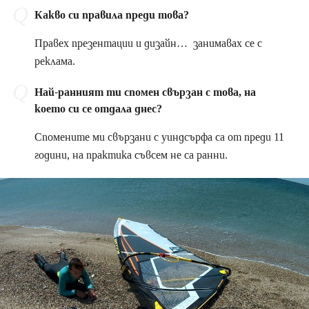
Какво си правила преди това?
Правех презентации и дизайн… занимавах се с
реклама.
Най-ранният ти спомен свързан с това, на
което си се отдала днес?
Спомените ми свързани с уиндсърфа са от преди 11
години, на практика съвсем не са ранни.