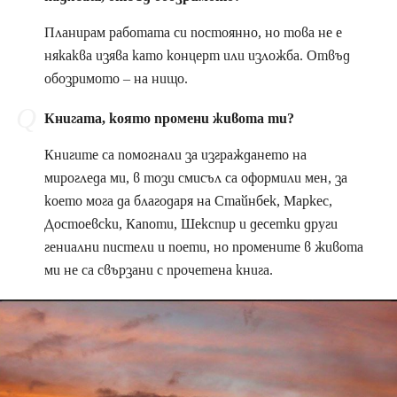
Планирам работата си постоянно, но това не е
някаква изява като концерт или изложба. Отвъд
обозримото – на нищо.
Книгата, която промени живота ти?
Книгите са помогнали за изграждането на
мирогледа ми, в този смисъл са оформили мен, за
което мога да благодаря на Стайнбек, Маркес,
Достоевски, Капоти, Шекспир и десетки други
гениални пистели и поети, но промените в живота
ми не са свързани с прочетена книга.