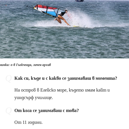
нимка: о-в Гьокчеада, личен архив
Как си, къде и с какво се занимаваш в момента?
На остров в Егейско море, където имам кайт и
уиндсърф училище.
От кога се занимаваш с това?
От 11 години.