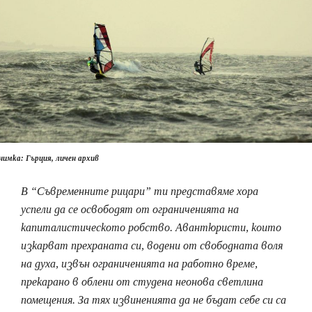
нимка: Гърция, личен архив
В “Съвременните рицари” ти представяме хора
успели да се освободят от ограниченията на
капиталистическото робство. Авантюристи, които
изкарват прехраната си, водени от свободната воля
на духа, извън ограниченията на работно време,
прекарано в облени от студена неонова светлина
помещения. За тях извиненията да не бъдат себе си са