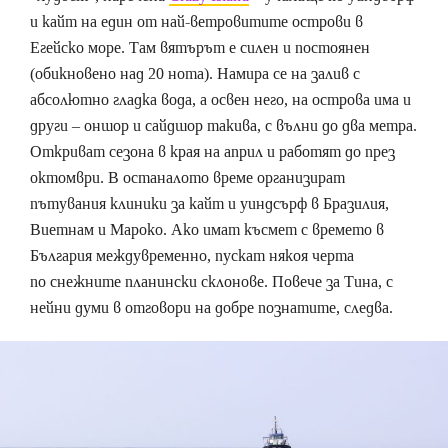
и кайт на един от най-ветровитите острови в
Егейско море. Там вятърът е силен и постоянен
(обикновено над 20 нота). Намира се на залив с
абсолютно гладка вода, а освен него, на острова има и
други – оншор и сайдшор такива, с вълни до два метра.
Откриват сезона в края на април и работят до през
октомври. В останалото време организират
пътувания клиники за кайт и уиндсърф в Бразилия,
Виетнам и Мароко. Ако имат късмет с времето в
България междувременно, пускат някоя черта
по снежните планински склонове. Повече за Тина, с
нейни думи в отговори на добре познатите, следва.