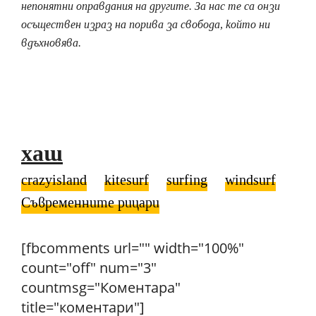
непонятни оправдания на другите. За нас те са онзи
осъществен израз на порива за свобода, който ни
вдъхновява.
хаш
crazyisland
kitesurf
surfing
windsurf
Съвременните рицари
[fbcomments url="" width="100%"
count="off" num="3"
countmsg="Коментара"
title="коментари"]