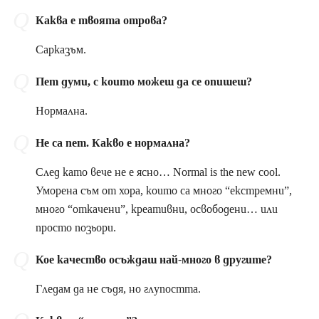
Каква е твоята отрова?
Сарказъм.
Пет думи, с които можеш да се опишеш?
Нормална.
Не са пет. Какво е нормална?
След като вече не е ясно… Normal is the new cool.
Уморена съм от хора, които са много “екстремни”,
много “откачени”, креативни, освободени… или
просто позьори.
Кое качество осъждаш най-много в другите?
Гледам да не съдя, но глупостта.