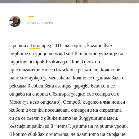
Деми Милчева
Срещнах
Тина
през 2011-та година, когато взех
първите си уроци по wind surf в нейното училище на
турския остров Гьокчеада. Още в деня на
пристигането ми се сблъсках с реалност, която бе
напълно чужда за мен. Жена, която се е занимавала с
реклама в собствена агенция, зарязва всичко и се
отдава на спорта и вятъра, заедно със сестра си и
Мони (за него отделно). Остров, където няма нощен
живот и всички посещават, отдадени на страстта
си да се слеят с движението на въздушните маси,
класифицирайки го в “нота”. Дните на първите уроци,
в които свиквах с мисълта, че платното на сърфа не