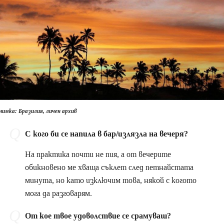
нимка: Бразилия, личен архив
С кого би се напила в бар/излязла на вечеря?
На практика почти не пия, а от вечерите
обикновено ме хваща съклет след петнайстата
минута, но като изключим това, някой с когото
мога да разговарям.
От кое твое удоволствие се срамуваш?