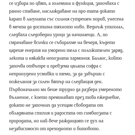
се избира по цвят, а големина и функция, започваха с
ранно ставане, наслаждаване на про-тата докато
карат в лагуната със силния сутрешен порив, унесена
в мечта да достигна тяхното ниво. Веднъж утихнал,
следваха следобедни уроци за начинаещи. А, по
смрачаване всички се събирахме на вечеря, където
цареше енергия на уморени тела с положителен заряд,
лекота и някаква непозната хармония. Баланс, който
започва отвътре и превзема цялата софра с
непринудени усмивки и теми, за да завърши с
пожелания за силен вятър на следващия ден.
Първоначално ми беше трудно да разбера умереното
вълнение, с което преминават през това ежедневие,
докато не започнах да усещам свободата от
овладяната стихия и радостта от симбиозата с
природата, но най-вече раждащият се дух на
независимост от преходното и битовото.