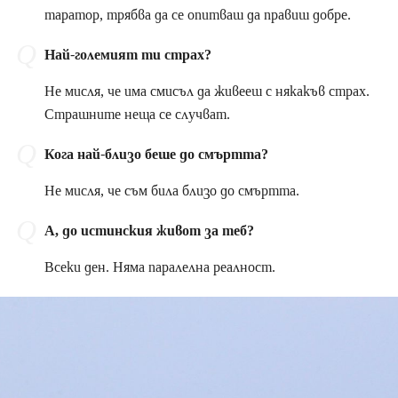
таратор, трябва да се опитваш да правиш добре.
Най-големият ти страх?
Не мисля, че има смисъл да живееш с някакъв страх.
Страшните неща се случват.
Кога най-близо беше до смъртта?
Не мисля, че съм била близо до смъртта.
А, до истинския живот за теб?
Всеки ден. Няма паралелна реалност.