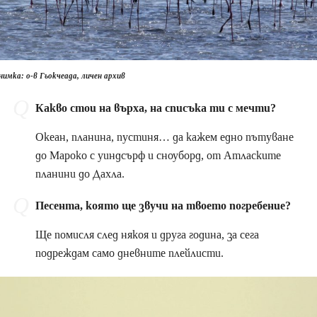
нимка: о-в Гьокчеада, личен архив
Какво стои на върха, на списъка ти с мечти?
Океан, планина, пустиня… да кажем едно пътуване
до Мароко с уиндсърф и сноуборд, от Атласките
планини до Дахла.
Песента, която ще звучи на твоето погребение?
Ще помисля след някоя и друга година, за сега
подреждам само дневните плейлисти.