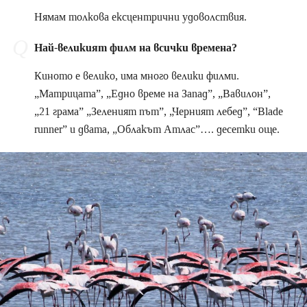
Нямам толкова ексцентрични удоволствия.
Най-великият филм на всички времена?
Киното е велико, има много велики филми.
„Матрицата”, „Едно време на Запад”, „Вавилон”,
„21 грама” „Зеленият път”, „Черният лебед”, “Blade
runner” и двата, „Облакът Атлас”…. десетки още.