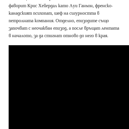
фаворит Крис Хейердал като Луи Ганьон, френско-
канадският психопат, шеф на сигурността в
петролната компания. Отделно, епизодите също
започват с неочакван епизод, а после връщат лентата
в началото, за да стигнат отново до него в края.