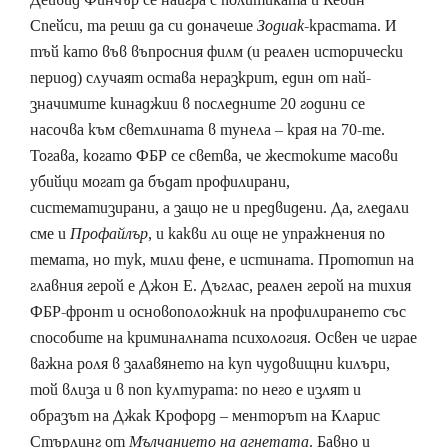
Спейси, та реши да си доначеше
Зодиак
-крастата. И
тъй като във въпросния филм (и реален исторически
период) случаят остава неразкрит, един от най-
значимите кинаджии в последните 20 години се
насочва към светлината в тунела – края на 70-те.
Тогава, когато ФБР се светва, че жестоките масови
убийци могат да бъдат профилирани,
систематизирани, а защо не и предвидени. Да, гледали
сме и
Профайлър
, и какви ли още не упражнения по
темата, но тук, мили фене, е истината. Прототип на
главния герой е Джон Е. Дъглас, реален герой на тихия
ФБР-фронт и основоположник на профилирането със
способите на криминалната психология. Освен че играе
важна роля в залавянето на куп чудовищни килъри,
той влиза и в поп културата: по него е излят и
образът на Джак Крофорд – менторът на Кларис
Стърлинг от
Мълчанието на агнетата
. Бавно и