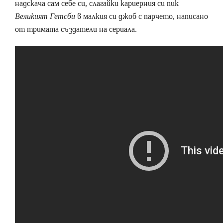
надскача сам себе си, слагайки кариерния си пик
Великият Гетсби
в малкия си джоб с парчето, написано
от тримата създатели на сериала.