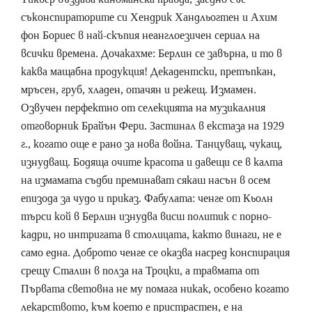
съконспираторите си Хендрик Хандльогтен и Ахим
фон Бориес в най-скъпия неанглоезичен сериал на
всички времена. Дочакахме: Берлин се завърна, и то в
каква мащабна продукция! Декадентски, претъпкан,
мръсен, груб, хладен, отачян и режещ. Измамен.
Озвучен перфектно от селекцията на музикалния
отговорник Брайън Фери. Застинал в екстаза на 1929
г., когато още е рано за нова война. Танцуващ, чукащ,
изнудващ. Бодяща очите красота и давещи се в калта
на измамата съдби преминават сякаш насън в осем
епизода за чудо и приказ. Фабулата: ченге от Кьолн
търси кой в Берлин изнудва висш политик с порно-
кадри, но интригата в столицата, както винаги, не е
само една. Доброто ченге се оказва насред конспирация
срещу Сталин в полза на Троцки, а травмата от
Първата световна не му помага никак, особено когато
лекарството, към което е пристрастен, е на