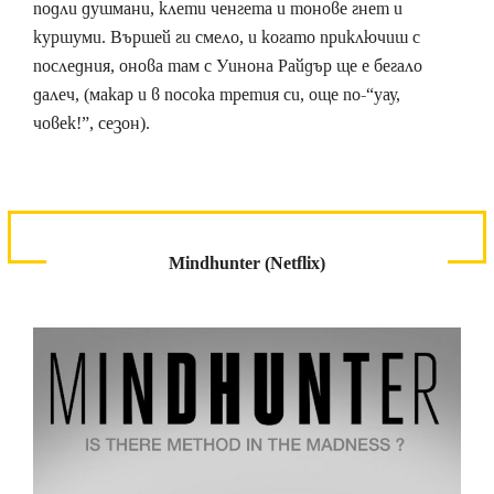
подли душмани, клети ченгета и тонове гнет и
куршуми. Вършей ги смело, и когато приключиш с
последния, онова там с Уинона Райдър ще е бегало
далеч, (макар и в посока третия си, още по-“уау,
човек!”, сезон).
Mindhunter (Netflix)