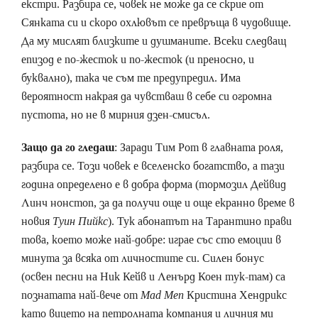
екстри. Разбира се, човек не може да се скрие от
Сянката си и скоро охлювът се превръща в чудовище.
Да му мислят близките и душманите. Всеки следващ
епизод е по-жесток и по-жесток (и преносно, и
буквално), така че съм те предупредил. Има
вероятност накрая да чувстваш в себе си огромна
пустота, но не в мирния дзен-смисъл.
Защо да го гледаш
: Заради Тим Рот в главната роля,
разбира се. Този човек е вселенско богатство, а тази
година определено е в добра форма (тормозил Дейвид
Линч нонстоп, за да получи още и още екранно време в
новия
Туин Пийкс
). Тук абонатът на Тарантино прави
това, което може най-добре: играе със сто емоции в
минута за всяка от личностите си. Силен бонус
(освен песни на Ник Кейв и Ленърд Коен тук-там) са
познатата най-вече от
Mad Men
Кристина Хендрикс
като вицето на петролната компания и личния ми