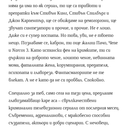
няма да има по-як сериал, то ще са трибюти и
препратки към Стивън Кинг, Стивън Спилбърг и
Джон Карпентър, ще се обиждаме на демогоргони, ще
звучат синтезатори и прочие, и прочие. Не е лошо.
Даже си е супер постата. Но това, уви, не е твоето
нещо. Познаваме се, каброн, ти още жалиш Пачо, Чепе
и
Narcos
3. Като истински фен на кримките, ти си
държиш на доброто ченге, лошото ченге, невинната
мома, фаталната жена, корумпирания, предателя,
психопата и главореза. Фантасмагориите не те
влекат. А не е като да не си пробвал. Спокойно.
Специално за теб, само сега на тази цена, предлагам
главозамайващо каре аса – свръхкачествени
криминални телевизионни сериали от последния месец.
Съвременни, адреналинови, с мракобесно способни
създатели, актьори и добри сценарии. С нечовеци,