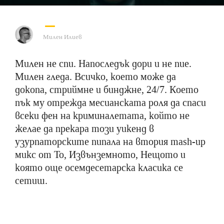
Милен Илиев
Милен не спи. Напоследък дори и не пие.
Милен гледа. Всичко, което може да
докопа, стриймне и бинджне, 24/7. Което
пък му отрежда месианската роля да спаси
всеки фен на криминалетата, който не
желае да прекара този уикенд в
узурпаторските пипала на втория mash-up
микс от То, Извънземното, Нещото и
която още осемдесетарска класика се
сетиш.