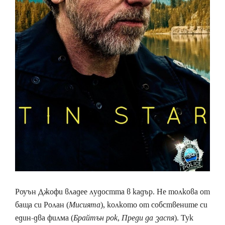
Роуън Джофи владее лудостта в кадър. Не толкова от
баща си Ролан (
Мисията
), колкото от собствените си
един-два филма (
Брайтън рок
,
Преди да заспя
). Тук