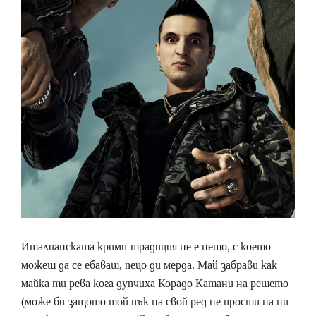
Италианската крими-традиция не е нещо, с което
можеш да се ебаваш, пецо ди мерда. Май забрави как
майка ти рева кога дупчиха Корадо Катани на решето
(може би защото той пък на свой ред не прости на ни