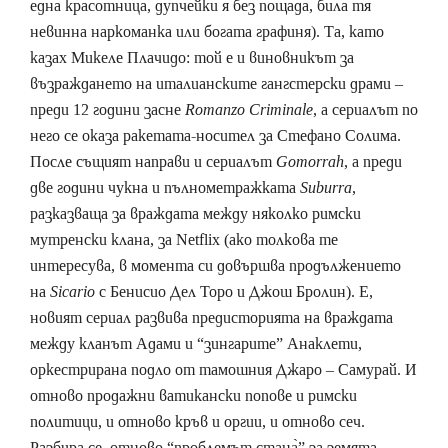
една красотница, дупчейки я без пощада, била тя
невинна наркоманка или богата графиня). Та, като
казах Микеле Плачидо: той е и виновникът за
възраждането на италианските гангстерски драми –
преди 12 години засне
Romanzo Criminale
, а сериалът по
него се оказа ракетата-носител за Стефано Солима.
После същият направи и сериалът
Gomorrah
, а преди
две години чукна и пълнометражката
Suburra
,
разказваща за враждата между няколко римски
мутренски клана, за Netflix (ако толкова те
интересува, в момента си довършва продължението
на
Sicario
с Бенисио Дел Торо и Джош Бролин). Е,
новият сериал развива предисторията на враждата
между кланът Адами и “зингарите” Анаклети,
оркестрирана подло от тамошния Джаро – Самурай. И
отново продажни ватикански попове и римски
политици, и отново кръв и оргии, и отново сеч.
Разбира се, отново “проблемът стана̀” за земята,