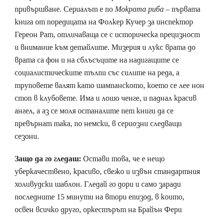
привършване. Сериалът е по
Мократа риба
– първата
книга от поредицата на Фолкер Кучер за инспектор
Гереон Рат, отличаваща се с историческа прецизност
и внимание към детайлите. Мизерия и лукс врата до
врата са фон и на сблъсъците на надигащите се
социалистическите тълпи със силите на реда, а
труповете валят като шампанското, което се лее нон
стоп в клубовете. Има и лошо ченге, и паднал красив
ангел, а аз се моля останалите пет книги да се
превърнат така, по немски, в сериозни следващи
сезони.
Защо да го гледаш:
Остави това, че е нещо
уберкачествено, красиво, свежо и извън стандартния
холивудски шаблон. Гледай го дори и само заради
последните 15 минути на втори епизод, в които,
освен всичко друго, оркестърът на Брайън Фери