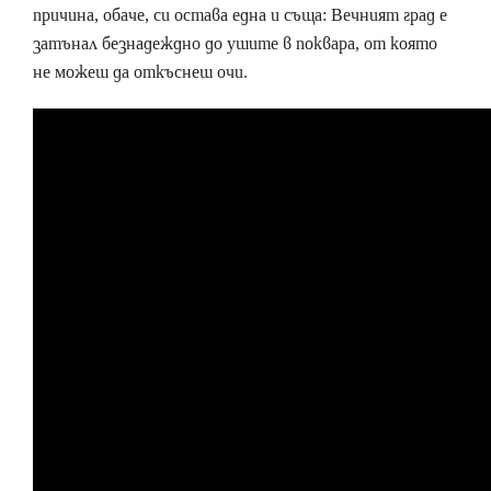
причина, обаче, си остава една и съща: Вечният град е
затънал безнадеждно до ушите в поквара, от която
не можеш да откъснеш очи.