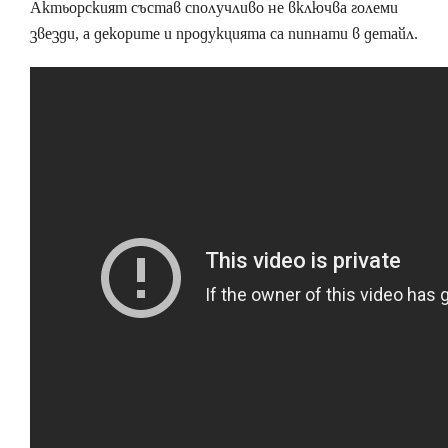
Актьорският състав сполучливо не включва големи
звезди, а декорите и продукцията са пипнати в детайл.