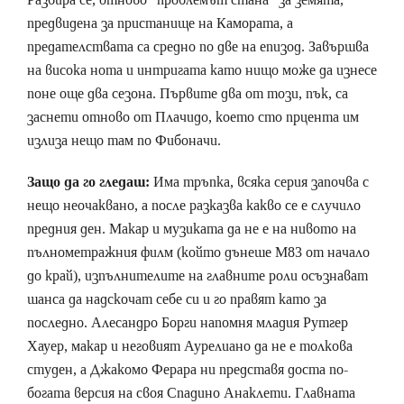
предвидена за пристанище на Камората, а
предателствата са средно по две на епизод. Завършва
на висока нота и интригата като нищо може да изнесе
поне още два сезона. Първите два от този, пък, са
заснети отново от Плачидо, което сто прцента им
излиза нещо там по Фибоначи.
Защо да го гледаш:
Има тръпка, всяка серия започва с
нещо неочаквано, а после разказва какво се е случило
предния ден. Макар и музиката да не е на нивото на
пълнометражния филм (който дънеше M83 от начало
до край), изпълнителите на главните роли осъзнават
шанса да надскочат себе си и го правят като за
последно. Алесандро Борги напомня младия Рутгер
Хауер, макар и неговият Аурелиано да не е толкова
студен, а Джакомо Ферара ни представя доста по-
богата версия на своя Спадино Анаклети. Главната