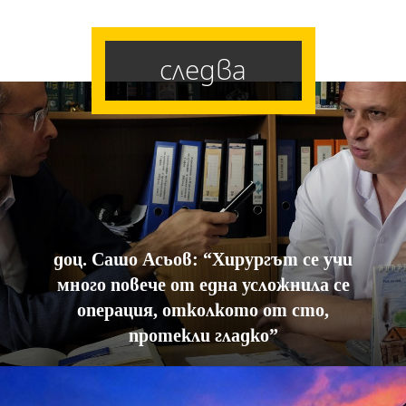
следва
доц. Сашо Асьов: “Хирургът се учи
много повече от една усложнила се
операция, отколкото от сто,
протекли гладко”