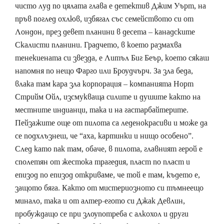
чисто луд по цялата глава е детектив Джим Уърт, на
пръв поглед охлюв, избягал със семейството си от
Лондон, през девет планини в десета – канадските
Скалисти планини. Градчето, в което размахва
тенекиената си звезда, е Литъл Биг Беър, което сякаш
напомня по нещо Фарго или Броудчърч. За зла беда,
влака там кара зла корпорация – компанията Норт
Стрийм Ойл, изсмукваща силите и душите както на
местните индианци, така и на гастарбайтерите.
Пейзажите още от пилота са леденокрасиви и може да
се подхлъзнеш, че “аха, картинки и нищо особено”.
След като пак там, обаче, в пилота, главният герой е
сполетян от жестока трагедия, пласт по пласт и
епизод по епизод откриваме, че той е там, където е,
защото бяга. Както от мистериозното си тъмнеещо
минало, така и от алтер-егото си Джак Девлин,
пробуждащо се при злоупотреба с алкохол и други