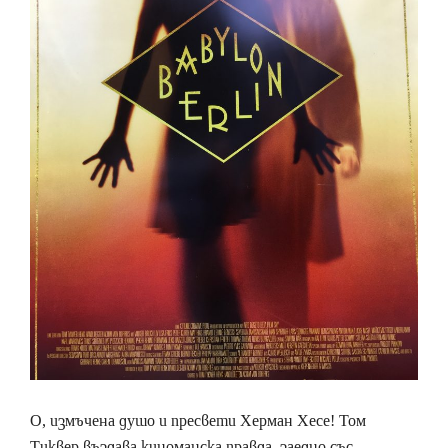
O, измъчена душо и пресвети Херман Хесе! Том
Тиквер въздава киноманска правда, заедно със