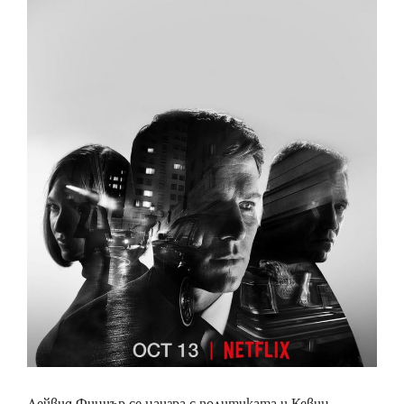
Дейвид Финчър се наигра с политиката и Кевин