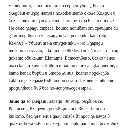
методично, като истински сериен убиец, всеки
следващ епизод натяга положението около Холдън и
колегите и нещата често са на ръба за всеки от тях.
Не само заради стреса, който попиват от срещите си
за интервюта със сладури зад решетки като Ед
Кемпър – Убиецът на студентки – но и заради
тежките случаи, в които се включват ей така, на ход,
докато обикалят Щатите. Естествено, всяко ченге
има скапан личен живот и нашите не са изключение, а
като капак върви и втора линия, която подсказва
какво ще гледаме във втори сезон. Пътешествието
продължава във все по-непрогледен мрак.
Защо да го гледаш:
Заради Финчър, разбира се.
Режисьор, владеещ до съвършенство езикът на
киното, без значение дали става въпрос за пауза в
диалог, безмълвен поглед, или паркиране на автомобил.