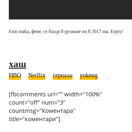
Ето така, фене, се влиза в душите ни в 2017-та. Enjoy!
хаш
HBO
Netflix
сериали
уикенд
[fbcomments url="" width="100%"
count="off" num="3"
countmsg="Коментара"
title="коментари"]