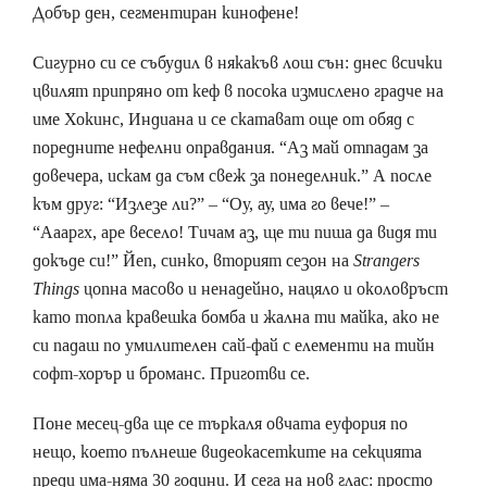
Добър ден, сегментиран кинофене!
Сигурно си се събудил в някакъв лош сън: днес всички
цвилят припряно от кеф в посока измислено градче на
име Хокинс, Индиана и се скатават още от обяд с
поредните нефелни оправдания. “Аз май отпадам за
довечера, искам да съм свеж за понеделник.” А после
към друг: “Излезе ли?” – “Оу, ау, има го вече!” –
“Аааргх, аре весело! Тичам аз, ще ти пиша да видя ти
докъде си!” Йеп, синко, вторият сезон на
Strangers
Things
цопна масово и ненадейно, нацяло и околовръст
като топла кравешка бомба и жална ти майка, ако не
си падаш по умилителен сай-фай с елементи на тийн
софт-хорър и броманс. Приготви се.
Поне месец-два ще се търкаля овчата еуфория по
нещо, което пълнеше видеокасетките на секцията
преди има-няма 30 години. И сега на нов глас: просто