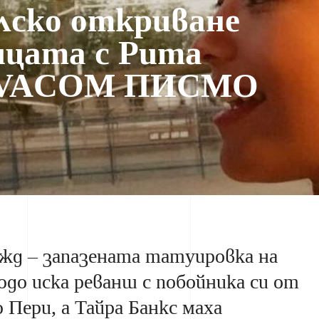
ско откриване
ицата с Рита
IVACOM ПИСМО
жд – запазената татуировка на
юдо иска реванш с побойника си от
Пери, a Тайра Банкс маха