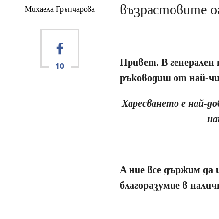
възрастовите о
Михаела Грънчарова
Привет. В генерален
10
ръководиш от най-чи
Харесването е най-д
на
А ние все държим да 
благоразумие в налич