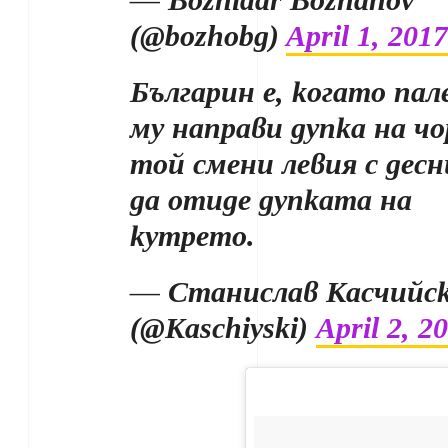
— Bozhidar Bozhanov
(@bozhobg)
April 1, 2017
Българин е, когато па
му направи дупка на чо
той смени левия с десн
да отиде дупката на
кутрето.
— Станислав Касчийс
(@Kaschiyski)
April 2, 2