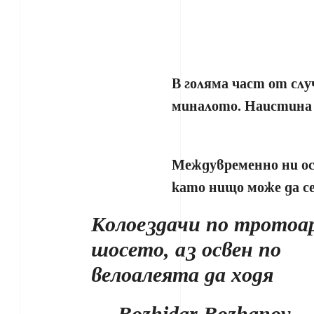
В голяма част от слу
миналото. Наистина н
Междувременно ни ос
като нищо може да се
Колоездачи по тротоар
шосето, аз освен по
велоалеята да ходя