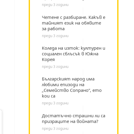
преди 3 години
Четене с разбиране. Какъв е
тайният език на обявите
за работа
преди 3 години
Коледа на изток: културен и
социален сблъсък в Южна
Корея
преди 3 години
Българският народ има
любими епизоди на
„Семейство Сопрано“, ето
кои са
преди 3 години
Достатъчно страшни ли са
призраците на войната?
преди 3 години