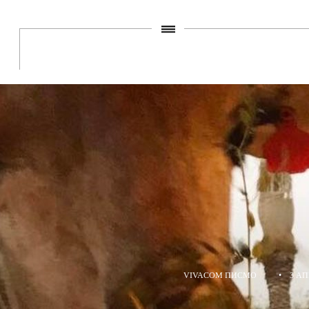
VIVACOM ПИСМО
•
3 АП