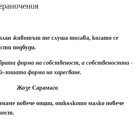
граничения
 план животът те слуша тогава, когато се
сти подбуди.
обрата форма на собственост, а собствеността 
й-лошата форма на харесване.
Жозе Сарамаго
имаме повече опции, отколкото малко повече
ност.