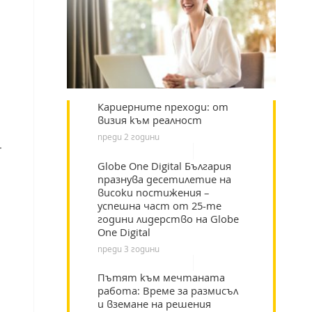
Кариерните преходи: от
визия към реалност
преди 2 години
–
Globe One Digital България
празнува десетилетие на
високи постижения –
успешна част от 25-те
години лидерство на Globe
One Digital
преди 3 години
Пътят към мечтаната
работа: Време за размисъл
и вземане на решения