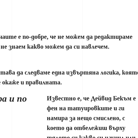
чаите е по-добре, че не можем да редактираме
е знаем какво можем да си навлечем.
тава да следваме една извъртяна логика, коят
 окаже и правилната.
а и по
Известно е, че Дейвид Бекъм е
фен на татуировките и ги
намира за нещо смислено, с
което да отбележиш върху
тялото си какво си научил или