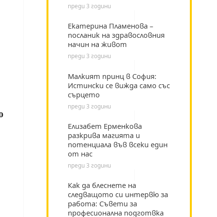
преди 3 години
Екатерина Пламенова –
посланик на здравословния
начин на живот
преди 3 години
Малкият принц в София:
Истински се вижда само със
сърцето
преди 3 години
о
Елизабет Ерменкова
разкрива магията и
потенциала във всеки един
от нас
преди 3 години
Как да блеснете на
следващото си интервю за
работа: Съвети за
професионална подготвка