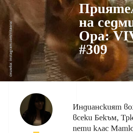
Приятел
на седм
снимка: instagram.com/ritaora/
Ора: V
#309
Индианският во
всеки Бекъм, Тр
пети клас Матю 