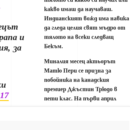
какво имаш да научаваш.
Индианският вожд има навика
лецът
да гледа целия свят мъдро от
рапа и
тялото на всеки следващ
ия, за
Бекъм.
Миналия месец актьорът
Матю Пери се призна за
побойника на канадския
ки
премиер Джъстин Трюдо в
017
пети клас. На първи април