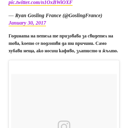
pic.twitter.com/n1OxBWiOXF
— Ryan Gosling France (@GoslingFrance)
January 30, 2017
Годината на петела те призовава за свидетел на
това, което се подготвя да ти причини. Само
хубави неща, ако носиш кафяво, златисто и жълто.