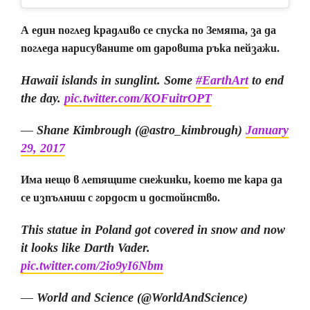
А един поглед крадливо се спуска по Земята, за да
погледа нарисуваните от даровита ръка пейзажи.
Hawaii islands in sunglint. Some
#EarthArt
to end
the day.
pic.twitter.com/KOFuitrOPT
— Shane Kimbrough (@astro_kimbrough)
January
29, 2017
Има нещо в летящите снежинки, което те кара да
се изпълниш с гордост и достойнство.
This statue in Poland got covered in snow and now
it looks like Darth Vader.
pic.twitter.com/2io9yI6Nbm
— World and Science (@WorldAndScience)