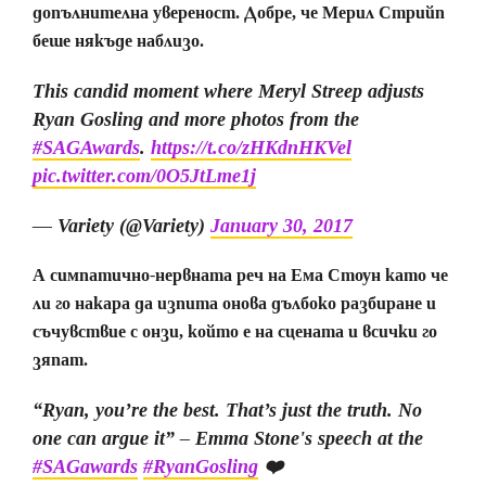
допълнителна увереност. Добре, че Мерил Стрийп
беше някъде наблизо.
This candid moment where Meryl Streep adjusts
Ryan Gosling and more photos from the
#SAGAwards
.
https://t.co/zHKdnHKVel
pic.twitter.com/0O5JtLme1j
— Variety (@Variety)
January 30, 2017
А симпатично-нервната реч на Ема Стоун като че
ли го накара да изпита онова дълбоко разбиране и
съчувствие с онзи, който е на сцената и всички го
зяпат.
“Ryan, you’re the best. That’s just the truth. No
one can argue it” – Emma Stone's speech at the
#SAGawards
#RyanGosling
❤️