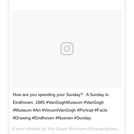
How are you spending your Sunday? . A Sunday in
Eindhoven. 1885 #VanGoghMuseum #VanGogh
#Museum #Art #VincentVanGogh #Portrait #Facts
#Drawing #Eindhoven #Nuenen #Sunday
A post shared by Van Gogh Museum (@vangoghmuseum) on