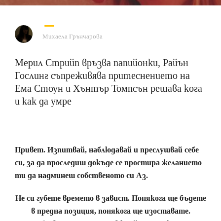
Михаела Грънчарова
Mерил Стрийп връзва папийонки, Райън
Гослинг съпреживява притеснението на
Ема Стоун и Хънтър Томпсън решава кога
и как да умре
Привет. Изпитвай, наблюдавай и преслушвай себе
си, за да проследиш докъде се простира желанието
ти да надминеш собственото си Аз.
Не си губете времето в завист. Понякога ще бъдете
в предна позиция, понякога ще изоставате.