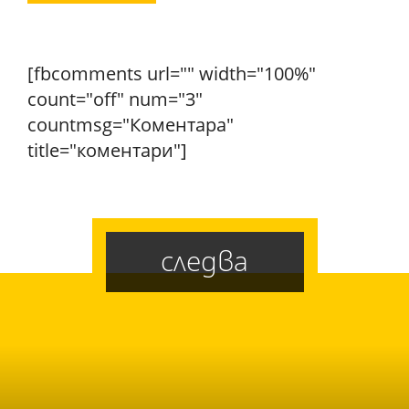
[fbcomments url="" width="100%"
count="off" num="3"
countmsg="Коментара"
title="коментари"]
следва