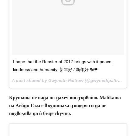
I hope that the Rooster of 2017 brings with it peace,
kindness and humanity. 新年好 / 新年好 🐔❤
A post shared by Gwyneth Paltrow (@gwynethpaltrow) on
J
Крушата не пада по-далеч от дървото. Майката
на Лейди Гага е възпитала дъщеря си да не
позволява да ѝ бъде скучно.