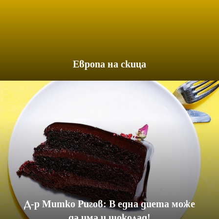
Европа на скица
Д-р Митко Ригов: В една диета може
да има и шоколад!