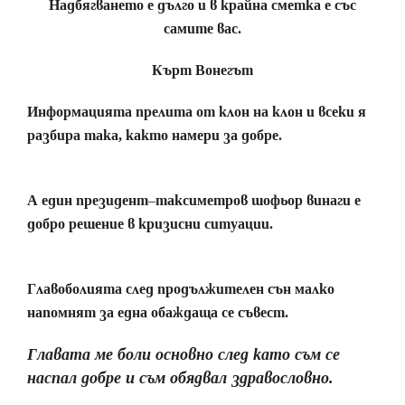
Надбягването е дълго и в крайна сметка е със
самите вас.
Кърт Вонегът
Информацията прелита от клон на клон и всеки я
разбира така, както намери за добре.
А един президент–таксиметров шофьор винаги е
добро решение в кризисни ситуации.
Главоболията след продължителен сън малко
напомнят за една обаждаща се съвест.
Главата ме боли основно след като съм се
наспал добре и съм обядвал здравословно.