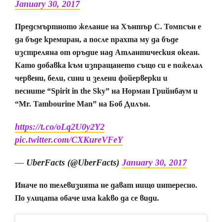
January 30, 2017
Предсмъртното желание на Хънтър С. Томпсън е
да бъде кремиран, а после прахта му да бъде
изстреляна от оръдие над Атлантическия океан.
Като добавка към изпращането също си е пожелал
червени, бели, сини и зелени фойерверки и
песните “Spirit in the Sky” на Норман Грийнбаум и
“Mr. Tambourine Man” на Боб Дилън.
https://t.co/oLq2U0y2Y2
pic.twitter.com/CXKureVFeY
— UberFacts (@UberFacts)
January 30, 2017
Иначе по телевизията не дават нищо интересно.
По улицата обаче има какво да се види.