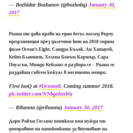
— Bozhidar Bozhanov (@bozhobg)
January 30,
2017
Риана ти дава право на един бегъл поглед върху
предстоящия през далечния юни на 2018 година
филм Ocean’s Eight. Сандра Бълок, Ан Хатауей,
Кейт Бланшет, Хелена Бонъм Картър, Сара
Поулсън, Минди Кейлинг и разбира се – Риана го
раздават съвсем кежуал в местното метро.
First looQ at
#Oceans8
. Coming summer 2018.
pic.twitter.com/NNbgolsnWu
— Rihanna (@rihanna)
January 30, 2017
Дори Райън Гослинг понякога има нужда от
дооправяне на папийонката за внушаване на