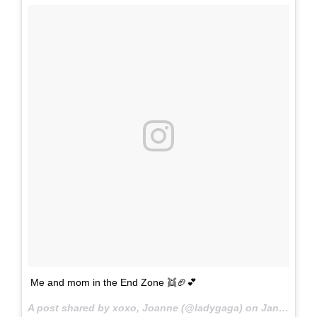
Me and mom in the End Zone 👯🏈💕
A post shared by xoxo, Joanne (@ladygaga) on
Jan 30, 2017 at 1:00pm PST