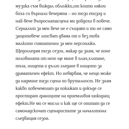
музика съм виждал обложки,от които някои
биха си върнали вечерята – но този епизод и
най-вече въпроснатасцена ми дойдоха в повече.
Сериалът за мен вече не е същият и то не само
защотовече липсват двама от и без това
малкото симпатични за мен персонажи.
Щедогледам този сезон, макар да знам, че поне
половината от него ще мине в плач,хлипане,
тъга, нищета и дълго гледане в нищото за
драматичен ефект. Но невярвам, че нещо може
да надмине тази сцена по бруталност. Не знам
какво повечемогат да покажат и докъде се
простират границите на приемливия шокиращ
ефект.Не ми се мисли и как ще се опитат да се
самонадскочат сценаристите за началотона
следващия сезон.