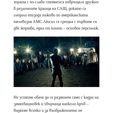
хората с по-слаби стомасиса повръщали дружно
в различните краища на САЩ, докато са
гледали епизода наживо по американската
телевизия AMC.Люсил се срещна с първите си
две жертви, една от които – основен персонаж.
Не успяхме обаче да се разминем само с кадри на
замахващчовек и хвърчаща наоколо кръв –
видяхме всичко и за въображението не