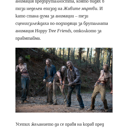
анимация предбруталността, която видях в
този неделен епизод на
Живите мъртви
. И
като стана дума за анимации – тези
сцениизглеждаха по-подходящи за бруталната
анимация
Happy Tree Friends
, отколкото за
праймтайма.
Усетих желанието да се правя на корав пред