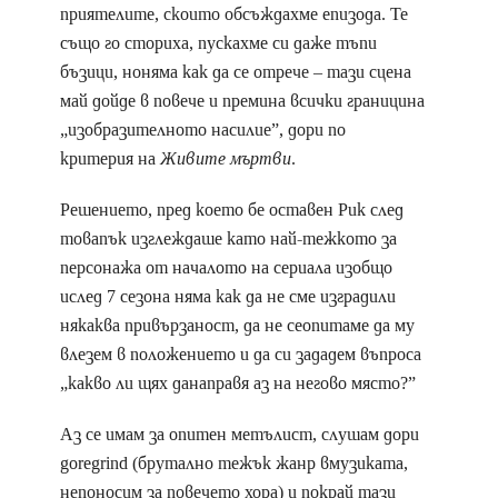
приятелите, скоито обсъждахме епизода. Те
също го сториха, пускахме си даже тъпи
бъзици, ноняма как да се отрече – тази сцена
май дойде в повече и премина всички границина
„изобразителното насилие”, дори по
критерия на
Живите мъртви
.
Решението, пред което бе оставен Рик след
товапък изглеждаше като най-тежкото за
персонажа от началото на сериала изобщо
ислед 7 сезона няма как да не сме изградили
някаква привързаност, да не сеопитаме да му
влезем в положението и да си зададем въпроса
„какво ли щях данаправя аз на негово място?”
Аз се имам за опитен метълист, слушам дори
goregrind (брутално тежък жанр вмузиката,
непоносим за повечето хора) и покрай тази