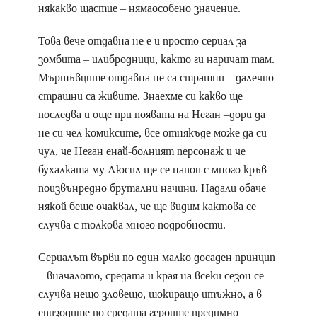
някакво щастие – нямаособено значение.
Това вече отдавна не е и просто сериал за
зомбита – илибродници, както ги наричат там.
Мъртъвците отдавна не са страшни – далечпо-
страшни са живите. Знаехме си какво ще
последва и още при появата на Неган –дори да
не си чел комиксите, все отнякъде може да си
чул, че Неган енай-болният персонаж и че
бухалката му Люсил ще се напои с много кръв
поизвънредно брутални начини. Надали обаче
някой беше очаквал, че ще видим кактова се
случва с толкова много подробности.
Сериалът върви по един малко досаден принцип
– вначалото, средата и края на всеки сезон се
случва нещо зловещо, шокиращо итъжно, а в
епизодите по средата героите предимно