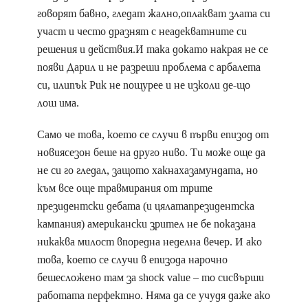
говорят бавно, гледат жално,оплакват злата си
участ и често дразнят с неадекватните си
решения и действия.И така докато накрая не се
появи Дарил и не разреши проблема с арбалета
си, илипък Рик не пощурее и не изколи де-що
лош има.
Само че това, което се случи в първи епизод от
новиясезон беше на друго ниво. Ти може още да
не си го гледал, защото хакнахазамундата, но
към все още травмирания от трите
президентски дебата (и цялатапрезидентска
кампания) американски зрител не бе показана
никаква милост впоредна неделна вечер. И ако
това, което се случи в епизода нарочно
бешесложено там за shock value – то сисвърши
работата перфектно. Няма да се учудя даже ако