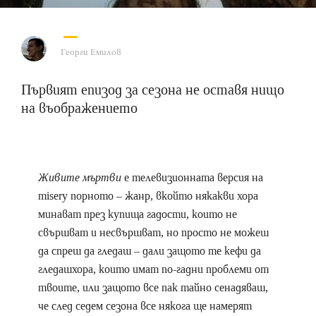
Георги Емилов
Първият епизод за сезона не оставя нищо
на въображението
Живите мъртви
е телевизионната версия на
misery порното – жанр, вкойто някакви хора
минават през купища гадости, които не
свършват и несвършват, но просто не можеш
да спреш да гледаш – дали защото те кефи да
гледашхора, които имат по-гадни проблеми от
твоите, или защото все пак тайно сенадяваш,
че след седем сезона все някога ще намерят