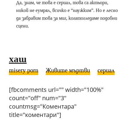
Да, знам, че това е сериал, това са актьори,
никой не еумрял, всичко е “наужким”. Но е лесно
да забравим това за миг, когатогледаме подобни
сцени.
хаш
misery porn
Живите мъртви
сериал
[fbcomments url="" width="100%"
count="off" num="3"
countmsg="Коментара"
title="коментари"]