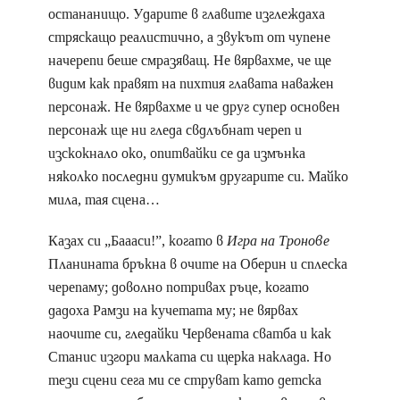
остананищо. Ударите в главите изглеждаха
стряскащо реалистично, а звукът от чупене
начерепи беше смразяващ. Не вярвахме, че ще
видим как правят на пихтия главата наважен
персонаж. Не вярвахме и че друг супер основен
персонаж ще ни гледа свдлъбнат череп и
изскокнало око, опитвайки се да измънка
няколко последни думикъм другарите си. Майко
мила, тая сцена…
Казах си „Баааси!”, когато в
Игра на Тронове
Планината бръкна в очите на Оберин и сплеска
черепаму; доволно потривах ръце, когато
дадоха Рамзи на кучетата му; не вярвах
наочите си, гледайки Червената сватба и как
Станис изгори малката си щерка наклада. Но
тези сцени сега ми се струват като детска