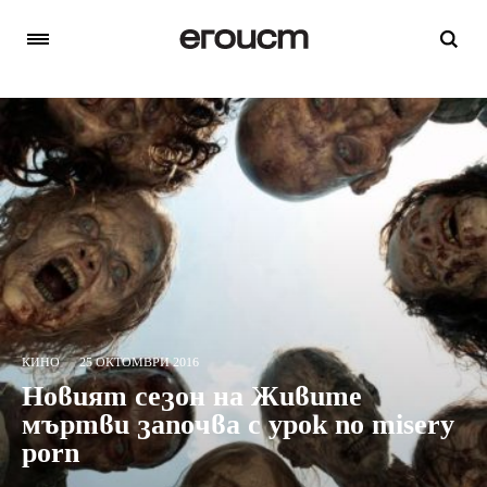
КИНО
25 ОКТОМВРИ 2016
Новият сезон на Живите
мъртви започва с урок по misery
porn