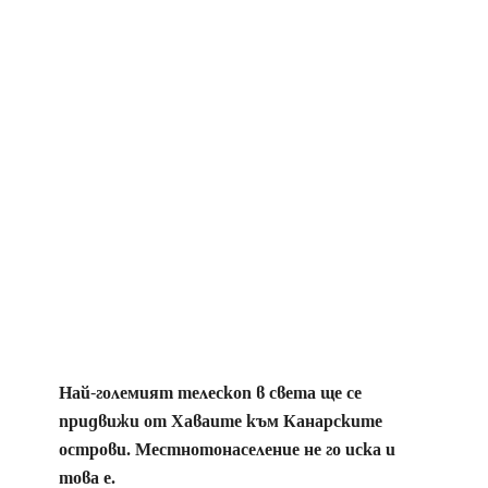
Най-големият телескоп в света ще се
придвижи от Хаваите към Канарските
острови. Местнотонаселение не го иска и
това е.