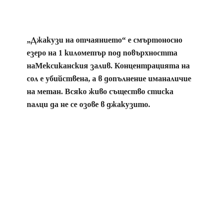
„Джакузи на отчаянието“ е смъртоносно
езеро на 1 километър под повърхността
наМексиканския залив. Концентрацията на
сол е убийствена, а в допълнение иманаличие
на метан. Всяко живо същество стиска
палци да не се озове в джакузито.