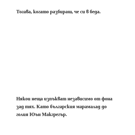
Тогава, когато разбираш, че си в беда.
Някои неща изпъкват независимо от фона
зад тях. Като българския марамалад до
голия Юън Макгрегър.