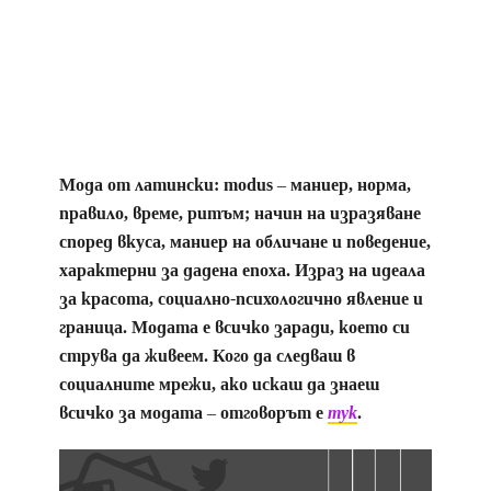
Мода от латински: modus – маниер, норма,
правило, време, ритъм; начин на изразяване
според вкуса, маниер на обличане и поведение,
характерни за дадена епоха. Израз на идеала
за красота, социално-психологично явление и
граница. Модата е всичко заради, което си
струва да живеем. Кого да следваш в
социалните мрежи, ако искаш да знаеш
всичко за модата – отговорът е
тук
.