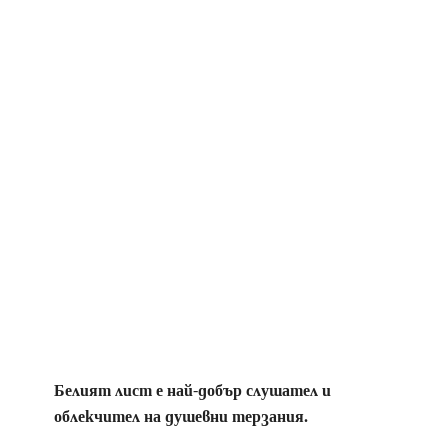
Белият лист е най-добър слушател и
облекчител на душевни терзания.