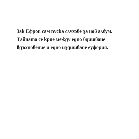
Зак Ефрон сам пуска слухове за нов албум.
Тайната се крие между едно вдишване
вдъхновение и едно издишване еуфория.