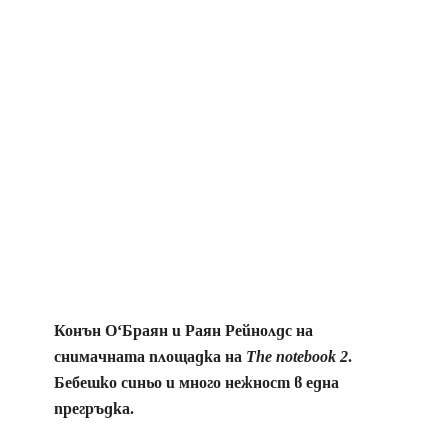
Конън О‘Браян и Раян Рейнолдс на
снимачната площадка на
The notebook 2
.
Бебешко синьо и много нежност в една
прегръдка.