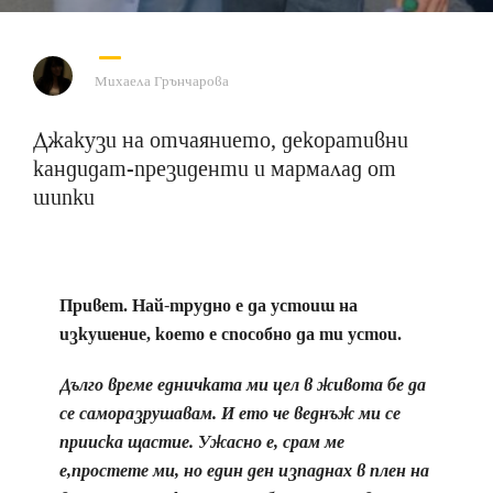
Михаела Грънчарова
Джакузи на отчаянието, декоративни
кандидат-президенти и мармалад от
шипки
Привет. Най-трудно е да устоиш на
изкушение, което е способно да ти устои.
Дълго време едничката ми цел в живота бе да
се саморазрушавам. И ето че веднъж ми се
прииска щастие. Ужасно е, срам ме
е,простете ми, но един ден изпаднах в плен на