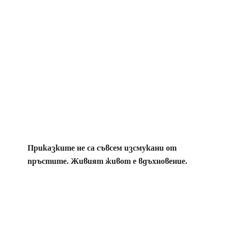
Приказките не са съвсем изсмукани от
пръстите. Живият живот е вдъхновение.