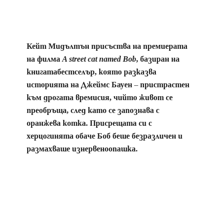
Кейт Мидълтън присъства на премиерата
на филма
A street cat named Bob
, базиран на
книгатабестселър, която разказва
историята на Джеймс Бауен – пристрастен
към дрогата времисия, чийто живот се
преобръща, след като се запознава с
оранжева котка. Присрещата си с
херцогинята обаче Боб беше безразличен и
размахваше изнервеноопашка.