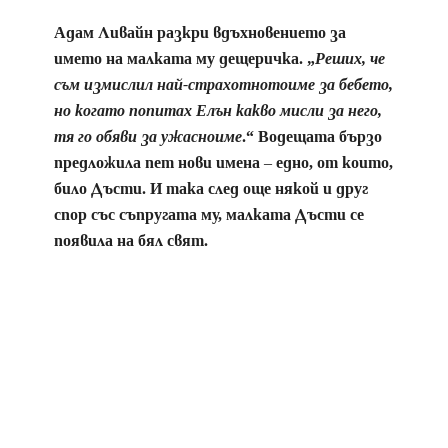
Адам Ливайн разкри вдъхновението за
името на малката му дещеричка. „
Реших, че
съм измислил най-страхотнотоиме за бебето,
но когато попитах Елън какво мисли за него,
тя го обяви за ужасноиме
.“ Водещата бързо
предложила пет нови имена – едно, от които,
било Дъсти. И така след още някой и друг
спор със съпругата му, малката Дъсти се
появила на бял свят.