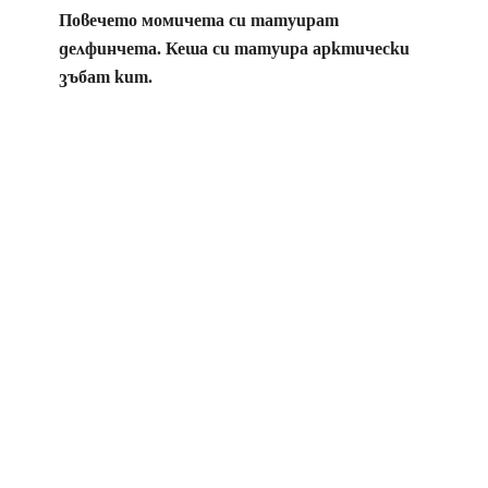
Повечето момичета си татуират
делфинчета. Кеша си татуира арктически
зъбат кит.