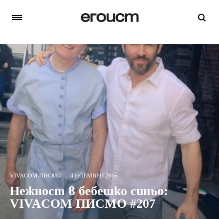
VIVACOM ПИСМО
4 НОЕМВРИ 2016
Нежност в бебешко синьо:
VIVACOM ПИСМО #207