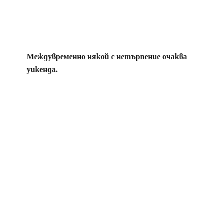
Междувременно някой с нетърпение очаква
уикенда.