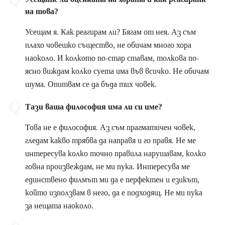
на това?
Усещам я. Как реагирам ли? Бягам от нея. Аз съм
плахо човешко същество, не обичам много хора
наоколо. И колкото по-стар ставам, толкова по-
ясно виждам колко суета има във всичко. Не обичам
шума. Опитвам се да бъда тих човек.
Тази ваша философия има ли си име?
Това не е философия. Аз съм прагматичен човек,
гледам какво трябва да направя и го правя. Не ме
интересува колко точно правила нарушавам, колко
говна произвеждам, не ми пука. Интересува ме
единствено филмът ми да е перфектен и езикът,
който използвам в него, да е подходящ. Не ми пука
за нещата наоколо.