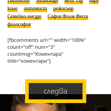
Damnation
Satantango
Бела Тар
вяра
кино
оптимист
режисьор
Семейно гнездо
София Филм Фест
философия
[fbcomments url="" width="100%"
count="off" num="3"
countmsg="Коментара"
title="коментари"]
следва