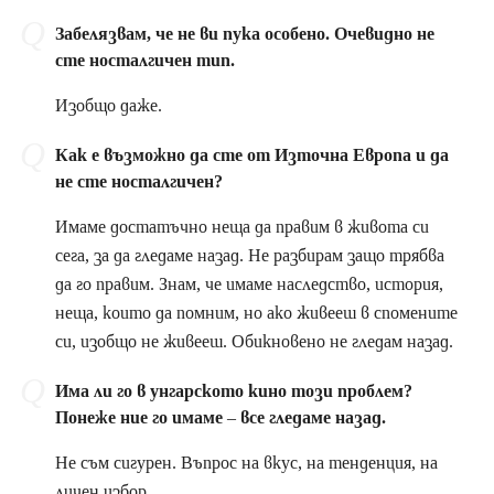
Забелязвам, че не ви пука особено. Очевидно не
сте носталгичен тип.
Изобщо даже.
Как е възможно да сте от Източна Европа и да
не сте носталгичен?
Имаме достатъчно неща да правим в живота си
сега, за да гледаме назад. Не разбирам защо трябва
да го правим. Знам, че имаме наследство, история,
неща, които да помним, но ако живееш в спомените
си, изобщо не живееш. Обикновено не гледам назад.
Има ли го в унгарското кино този проблем?
Понеже ние го имаме – все гледаме назад.
Не съм сигурен. Въпрос на вкус, на тенденция, на
личен избор.