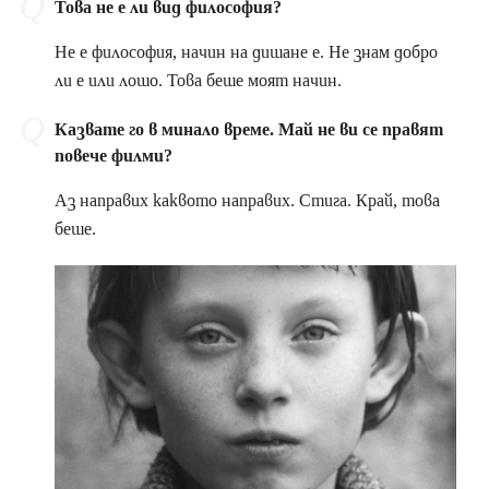
Това не е ли вид философия?
Не е философия, начин на дишане е. Не знам добро
ли е или лошо. Това беше моят начин.
Казвате го в минало време. Май не ви се правят
повече филми?
Аз направих каквото направих. Стига. Край, това
беше.