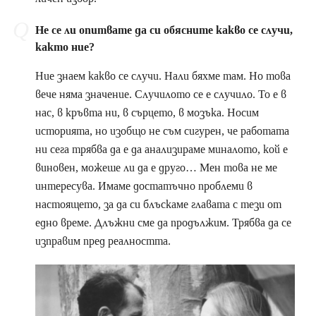
Не се ли опитвате да си обясните какво се случи,
както ние?
Ние знаем какво се случи. Нали бяхме там. Но това
вече няма значение. Случилото се е случило. То е в
нас, в кръвта ни, в сърцето, в мозъка. Носим
историята, но изобщо не съм сигурен, че работата
ни сега трябва да е да анализираме миналото, кой е
виновен, можеше ли да е друго… Мен това не ме
интересува. Имаме достатъчно проблеми в
настоящето, за да си блъскаме главата с тези от
едно време. Длъжни сме да продължим. Трябва да се
изправим пред реалността.