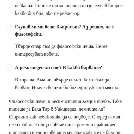
пейката. Понеже ти ме попита този глупав въпрос
какво бих бил, ако не режисьор.
Глупав ли ми беше въпросът? Аз реших, че е
философски.
Твърде стар съм за философски неща. Не ме
интересуват повече.
А религиозен ли сте? В какво вярвате?
В хората. Ама не твърде силно. Бих искал да
вярвам. Иначе светът би бил едно ужасно място.
Философски теми и песимистична гледна точка. Така
пишеше за Бела Тар в Уикипедия, помните ли?
Странно как човек може да се подведе. Според самия
него той не е нищо повече от скромен и практичен
оптимист и единствената му философия е да бяга от