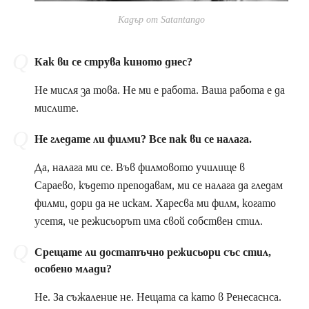
Кадър от Satantango
Как ви се струва киното днес?
Не мисля за това. Не ми е работа. Ваша работа е да
мислите.
Не гледате ли филми? Все пак ви се налага.
Да, налага ми се. Във филмовото училище в
Сараево, където преподавам, ми се налага да гледам
филми, дори да не искам. Харесва ми филм, когато
усетя, че режисьорът има свой собствен стил.
Срещате ли достатъчно режисьори със стил,
особено млади?
Не. За съжаление не. Нещата са като в Ренесаснса.