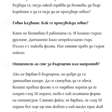
Разбира се, този някой трябва да внимава, да бъде
коректен и да се пази да не произведе говно?
Говно казвате. Как се произвежда говно?
Като не внимаваш в работата си. И когато съдиш
другите. Днешното кино непрекъснато съди.
Пълно е с такива филми. Ние нямаме право да съдим
никого.
Оптимист ли сте за бъдещето или напротив?
Ако не вярвам в бъдещето, по-добре да си
заминавам нагоре. Да се самоубия, да се обеся.
Когато правиш филми и се надяваш хората да ги
гледат след 50 години, това е най-голямата форма
на оптимизъм. Самият факт, че вярваш, че след 50
години все още ще има живот и най-малко един жив