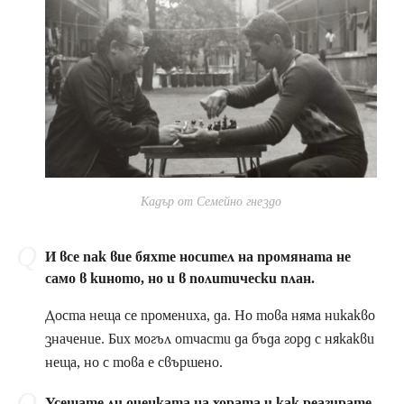
Кадър от Семейно гнездо
И все пак вие бяхте носител на промяната не
само в киното, но и в политически план.
Доста неща се промениха, да. Но това няма никакво
значение. Бих могъл отчасти да бъда горд с някакви
неща, но с това е свършено.
Усещате ли оценката на хората и как реагирате