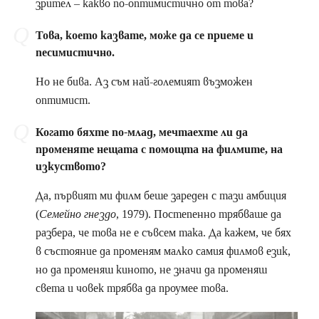
зрител – какво по-оптимистично от това?
Това, което казвате, може да се приеме и
песимистично.
Но не бива. Аз съм най-големият възможен
оптимист.
Когато бяхте по-млад, мечтаехте ли да
променяте нещата с помощта на филмите, на
изкуството?
Да, първият ми филм беше зареден с тази амбиция
(
Семейно гнездо,
1979). Постепенно трябваше да
разбера, че това не е съвсем така. Да кажем, че бях
в състояние да променям малко самия филмов език,
но да променяш киното, не значи да променяш
света и човек трябва да проумее това.