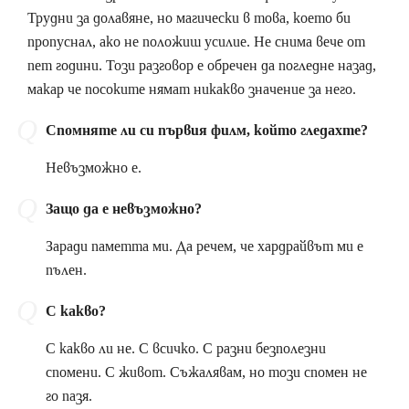
Трудни за долавяне, но магически в това, което би
пропуснал, ако не положиш усилие. Не снима вече от
пет години. Този разговор е обречен да погледне назад,
макар че посоките нямат никакво значение за него.
Спомняте ли си първия филм, който гледахте?
Невъзможно е.
Защо да е невъзможно?
Заради паметта ми. Да речем, че хардрайвът ми е
пълен.
С какво?
С какво ли не. С всичко. С разни безполезни
спомени. С живот. Съжалявам, но този спомен не
го пазя.