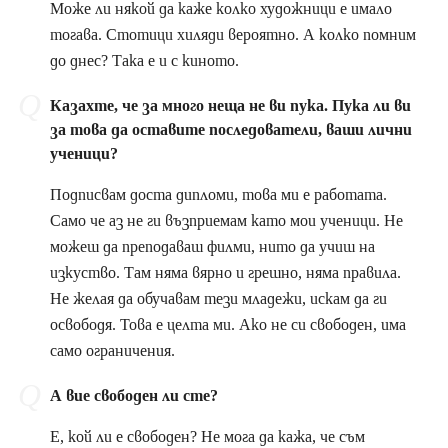
Може ли някой да каже колко художници е имало
тогава. Стотици хиляди вероятно. А колко помним
до днес? Така е и с киното.
Казахте, че за много неща не ви пука. Пука ли ви
за това да оставите последователи, ваши лични
ученици?
Подписвам доста дипломи, това ми е работата.
Само че аз не ги възприемам като мои ученици. Не
можеш да преподаваш филми, нито да учиш на
изкуство. Там няма вярно и грешно, няма правила.
Не желая да обучавам тези младежи, искам да ги
освободя. Това е целта ми. Ако не си свободен, има
само ограничения.
А вие свободен ли сте?
Е, кой ли е свободен? Не мога да кажа, че съм