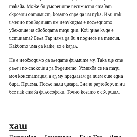
такава. Може би уморените песимисти стават
скромни оптимист, когато спре да им пука. Или пък
именно привидният им непукизъм е последното
убежище на свободата тези дни. Кой знае къде е
истината? Бела Тар няма да ви я поднесе на тепсия.
Каквото има да каже, го е казал.
Не е необходимо да гледате филмите му. Така ще сте
далеч по-спокойни за бъдещето. Усмихва се на тази
моя констатация, а аз му предлагам да пием още една
бира. Приема. После пали цигара. Значи разговорът ни
все пак става философски. Точно когато е свършил.
хаш