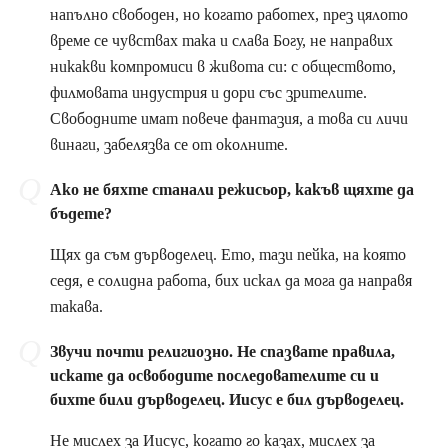
напълно свободен, но когато работех, през цялото
време се чувствах така и слава Богу, не направих
никакви компромиси в живота си: с обществото,
филмовата индустрия и дори със зрителите.
Свободните имат повече фантазия, а това си личи
винаги, забелязва се от околните.
Ако не бяхте станали режисьор, какъв щяхте да
бъдете?
Щях да съм дърводелец. Ето, тази пейка, на която
седя, е солидна работа, бих искал да мога да направя
такава.
Звучи почти религиозно. Не спазвате правила,
искате да освободите последователите си и
бихте били дърводелец. Иисус е бил дърводелец.
Не мислех за Иисус, когато го казах, мислех за