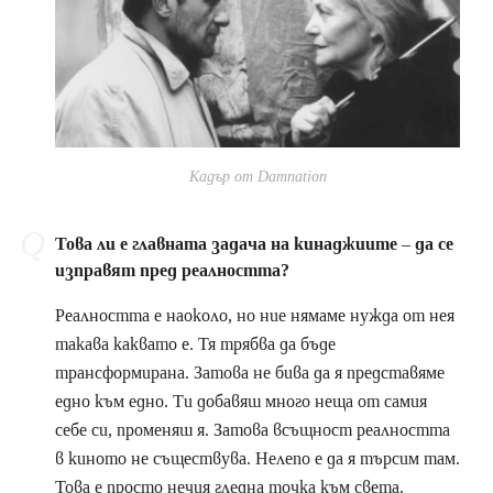
Кадър от Damnation
Това ли е главната задача на кинаджиите – да се
изправят пред реалността?
Реалността е наоколо, но ние нямаме нужда от нея
такава каквато е. Тя трябва да бъде
трансформирана. Затова не бива да я представяме
едно към едно. Ти добавяш много неща от самия
себе си, променяш я. Затова всъщност реалността
в киното не съществува. Нелепо е да я търсим там.
Това е просто нечия гледна точка към света.