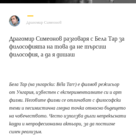
Драгомир Симеонов
Драгомир Симеонов разговаря с Бела Тар за
философията на това да не търсиш
философия, а да я дишаш
Бела Тар (на унгарски: Béla Tarr) е филмов режисьор
от Унгария, известен с експерименталните си и арт
филми. Неговите филми се отличават с философски
теми и песимистична гледна точка относно бъдещето
на човечеството. Често използва дълги непрекъснати
кадри и непрофесионални актьори, за да постигне
силен реализъм.