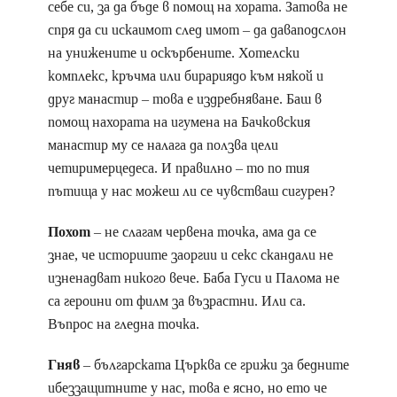
себе си, за да бъде в помощ на хората. Затова не
спря да си искаимот след имот – да даваподслон
на унижените и оскърбените. Хотелски
комплекс, кръчма или бирариядо към някой и
друг манастир – това е издребняване. Баш в
помощ нахората на игумена на Бачковския
манастир му се налага да ползва цели
четиримерцедеса. И правилно – то по тия
пътища у нас можеш ли се чувстваш сигурен?
Похот
– не слагам червена точка, ама да се
знае, че историите заоргии и секс скандали не
изненадват никого вече. Баба Гуси и Палома не
са героини от филм за възрастни. Или са.
Въпрос на гледна точка.
Гняв
– българската Църква се грижи за бедните
ибеззащитните у нас, това е ясно, но ето че