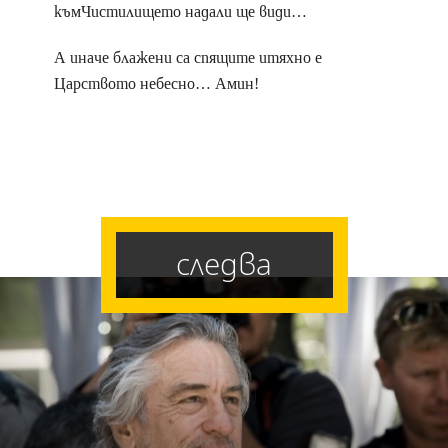
къмЧистилището надали ще види…
А иначе блажени са спящите итяхно е
Царството небесно… Амин!
следва