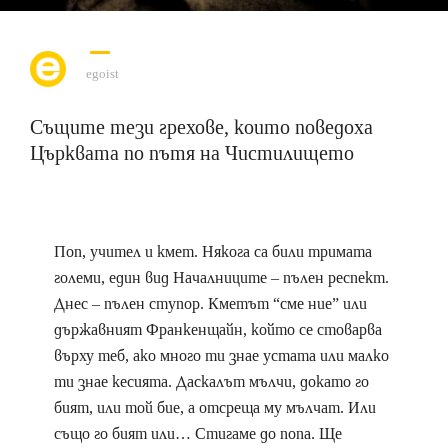
egoist
Същите тези грехове, които поведоха
Църквата по пътя на Чистилището
Поп, учител и кмет. Някога са били тримата
големи, един вид Началниците – пълен респект.
Днес – пълен ступор. Кметът “сме ние” или
държавният Франкенщайн, който се стоварва
върху теб, ако много ти знае устата или малко
ти знае кесията. Даскалът мълчи, докато го
бият, или той бие, а отсреща му мълчат. Или
също го бият или… Стигаме до попа. Ще