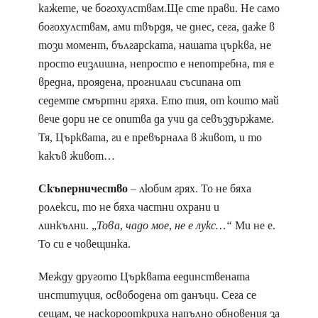
кажете, че богохулствам.Ще сте прави. Не само
богохулствам, ами твърдя, че днес, сега, даже в
този момент, българската, нашата църква, не
просто еизлишна, непросто е непотребна, тя е
вредна, проядена, прогнилаи съсипана от
седемте смъртни гряха. Ето тия, от които май
вече дори не се опитва да учи да севъздържаме.
Тя, Църквата, ги е превърнала в живот, и то
какъв живот…
Скъперничество
– любим грях. То не бяха
ролекси, то не бяха частни охрани и
линкълни.
„Това, чадо мое, не е лукс…“
Ми не е.
То си е човещинка.
Между другото Църквата еединствената
институция, освободена от данъци. Сега се
сещам, че наскорооткриха напълно обновения за