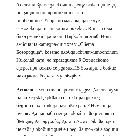
й остана време да скочи и срещу бежанците. Да
ни защити от пришълците, от
иноверците. Ударѝ по масата, да се чуе,
самолеко да не строшим ролекса. Винаги съм
била респектирана от Църковния гняв. Иот
амвона на катедралния храм „Света
Богородица“, когато пловдивскиятмитрополит
Николай каза, че трагедията в Охридското
езеро, при която се удавиха15 българи, е божие
наказание, веднага муповярвах.
Леност
– всъщност прост мързел. Да сте чули
напоследъкЦърквата да събира дрехи за
бедните или пък да раздава храна? Няма и да
чуете. Да направи нещо покрай наводненията
вМизия, Аспарухово, Долни Лом? Такива идеи
не сав църковния дневен ред. За толкова години