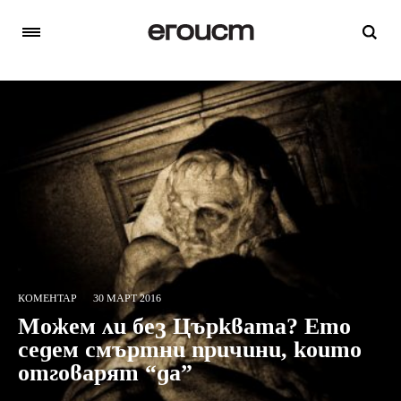
КОМЕНТАР
30 МАРТ 2016
Можем ли без Църквата? Ето
седем смъртни причини, които
отговарят “да”