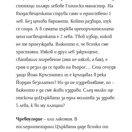
стотици хиляди левове Гигински манастир. На
входасвещичката струва само и единствено 1
лев. Без ценови варианти. Който разбира, тук
се спира. А в самата църква препоръчителната
цена насвещичката е 2 лева. Твой избор, никой
не те принуждава. Важното е, че всички сме
християни. Някой и друг лев закръщене,
сватбаили погребение (ама не някой, а бая), е
срам и резил да се прави на въпрос… Сега сечудя
защо Йоан Кръстител ги е кръщавал в река
Йордан безплатно? Но да не издребняваме, по –
важното е да сме живи издрави. След малко ще
отскоча доЦърквата за една молитва за здраве.
5 лева, к`во му плащаш?
Чревоугодие
– или лакомия. В
последнитегодини Църквата даде всичко от