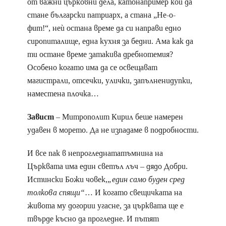
от важни църковни дела, катонапример кой да
стане български патриарх, а стана „Не-о-
фит!“, неѝ остана време да си направи едно
сиропиталище, една кухня за бедни. Ама как да
ти остане време затакива дребнотемия?
Особено когато има да се освещават
магистрали, отсечки, улички, запълненидупки,
наместена плочка…
Завист
– Митрополит Кирил беше намерен
удавен в морето. Да не изпадаме в подробности.
И все пак в непрогледнататъмнина на
Църквата има един светъл лъч – дядо Добри.
Истински Божи човек,
„един само буден сред
толкова спящи“
… И когато свещичката на
живота му догории угасне, за църквата ще е
твърде късно да прогледне. И пътят