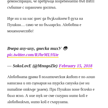
демонстрации, че превръща погребението във ВИП
събитие с ограничен достъп.
Иде ни и на нас днес да възкликнем в духа на
Пушкин… само че по български. Любовта е
мошеничество!
Вчера аху-иху, днеска тихУ 😳
pic.twitter.com/RJhrML9Xte
— SokoLovE (@MnogoZle)
February 15, 2018
Любовната драма в политическия живот е по-лошо
написана и от сценария на турска сапунка (не ни
питайте откъде знаем). При Пушкин поне всичко е
било ясно. А ние тук не сме сигурни нито кой е
любовникът, нито кой е съпругата.