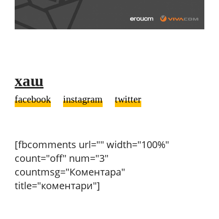
хаш
facebook
instagram
twitter
[fbcomments url="" width="100%"
count="off" num="3"
countmsg="Коментара"
title="коментари"]