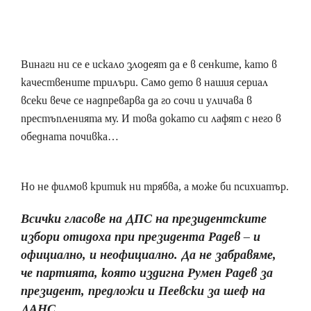
Винаги ни се е искало злодеят да е в сенките, като в
качествените трилъри. Само дето в нашия сериал
всеки вече се надпреварва да го сочи и уличава в
престъпленията му. И това докато си лафят с него в
обедната почивка…
Но не филмов критик ни трябва, а може би психиатър.
Всички гласове на ДПС на президентските
избори отидоха при президента Радев – и
официално, и неофициално. Да не забравяме,
че партията, която издигна Румен Радев за
президент, предложи и Пеевски за шеф на
ДАНС.