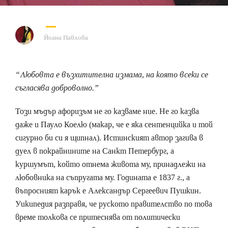
Йоана Павлова
“Любовта е възхитителна измама, на която всеки се
съгласява доброволно.”
Този мъдър афоризъм не го казваме ние. Не го казва
даже и Пауло Коелю (макар, че е яка сентенцийка и той
сигурно би си я щипнал). Истинският автор загива в
дуел в покрайнините на Санкт Петербург, а
куршумът, който отнема живота му, принадлежи на
любовника на съпругата му. Годината е 1837 г., а
въпросният карък е Александър Сергеевич Пушкин.
Уикипедия разправя, че руското правителство по това
време толкова се притеснява от политически