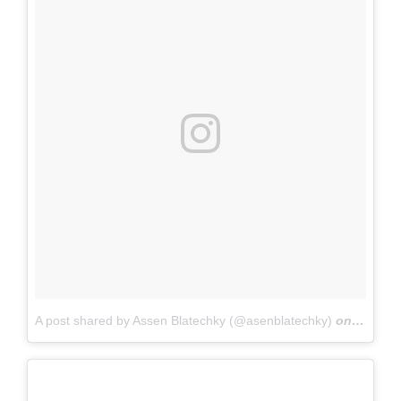
A post shared by Assen Blatechky (@asenblatechky)
on
Feb 10,