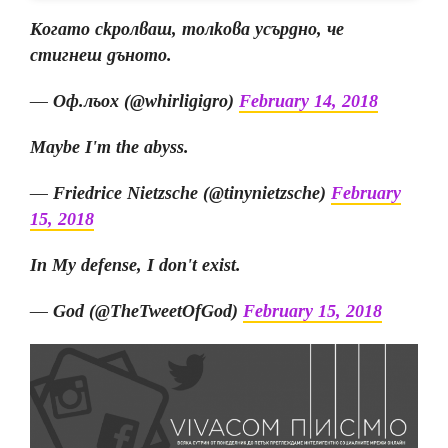
Когато скролваш, толкова усърдно, че
стигнеш дъното.
— Оф.льох (@whirligigro)
February 14, 2018
Maybe I'm the abyss.
— Friedrice Nietzsche (@tinynietzsche)
February
15, 2018
In My defense, I don't exist.
— God (@TheTweetOfGod)
February 15, 2018