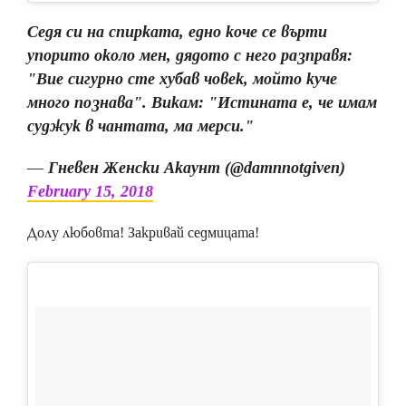
Седя си на спирката, едно коче се върти
упорито около мен, дядото с него разправя:
"Вие сигурно сте хубав човек, мойто куче
много познава". Викам: "Истината е, че имам
суджук в чантата, ма мерси."
— Гневен Женски Акаунт (@damnnotgiven)
February 15, 2018
Долу любовта! Закривай седмицата!