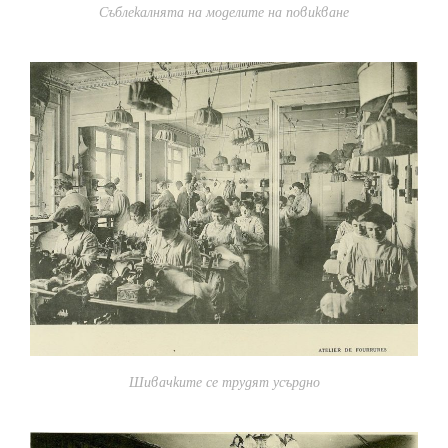
Съблекалнята на моделите на повикване
Шивачките се трудят усърдно