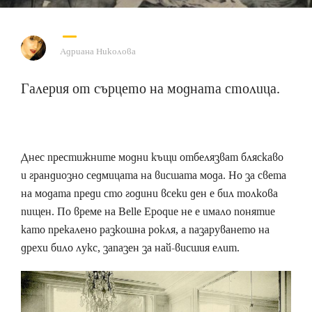
Адриана Николова
Галерия от сърцето на модната столица.
Днес престижните модни къщи отбелязват бляскаво
и грандиозно седмицата на висшата мода. Но за света
на модата преди сто години всеки ден е бил толкова
пищен. По време на Belle Epoque не е имало понятие
като прекалено разкошна рокля, а пазаруването на
дрехи било лукс, запазен за най-висшия елит.