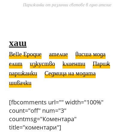
Парижанки от различни светове в едно ателие
хаш
Belle Epoque
ателие
висша мода
елит
изкуство
клиенти
Париж
парижанки
Седмица на модата
шивачки
[fbcomments url="" width="100%"
count="off" num="3"
countmsg="Коментара"
title="коментари"]