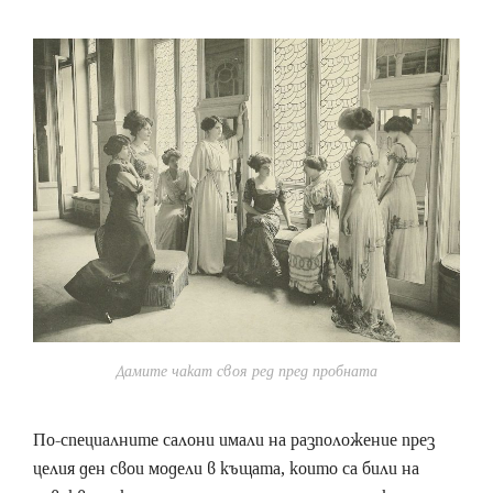
Дамите чакат своя ред пред пробната
По-специалните салони имали на разположение през
целия ден свои модели в къщата, които са били на