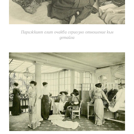
Парижкият елит очаква сериозно отношение към
детайла