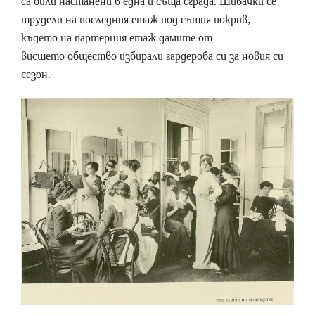
са били настанени в една и съща сграда. Шивачки се
трудели на последния етаж под същия покрив,
където на партерния етаж дамите от
висшето общество избирали гардероба си за новия си
сезон.