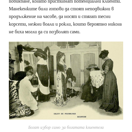
повикване, когато пристигнат потенциални клиенти.
Манекенките били готови да стоят неподвижни в
продължение на часове, да носят и стягат тесни
корсети, нежни воали и рокли, които вероятно никога
не биха могли да си позволят сами.
Богат избор само за богатата клиентела