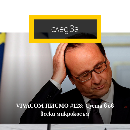
следва
VIVACOM ПИСМО #128: Суета във
всеки микрокосъм