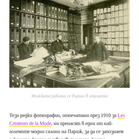
Мъжката работа се върши в ателието
Тези редки фотографии, отпечатани през 1910 за
Les
Createurs de la Mode
, ни пренасят в едни от най-
големите модни салони на Париж, за да се запознаем