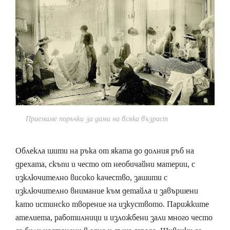
Приемаме поръчки за дами на всяка възраст
Облекла шити на ръка от яката до долния ръб на
дрехата, скъпи и често от необичайни материи, с
изключително високо качество, зашити с
изключително внимание към детайла и завършени
като истинско творение на изкуството. Парижките
ателиета, работилници и изложбени зали много често