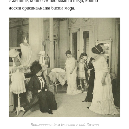
с жените, които сътворяват и тези, които
носят оригиналната висша мода.
Вниманието към клиента е най-важно