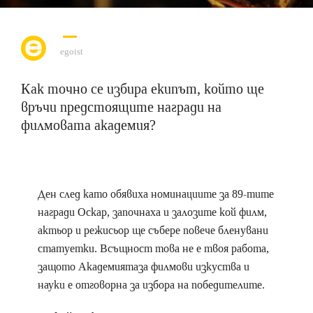
egoist
Как точно се избира екипът, който ще
връчи предстоящите награди на
филмовата академия?
Ден след като обявиха номинациите за 89-тите
награди Оскар, започнаха и залозите кой филм,
актьор и режисьор ще събере повече бленувани
статуетки. Всъщност това не е твоя работа,
защото Академиятаза филмови изкуства и
науки е отговорна за избора на победителите.