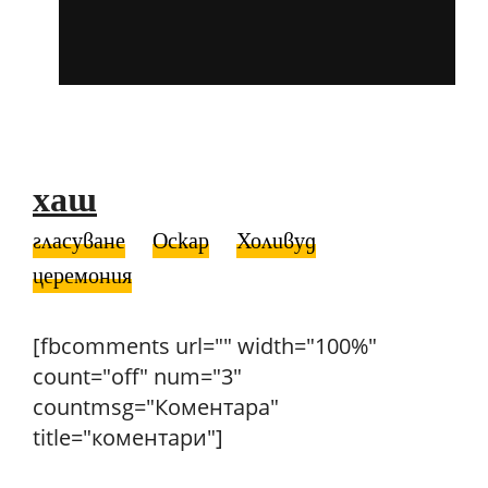
хаш
гласуване
Оскар
Холивуд
церемония
[fbcomments url="" width="100%"
count="off" num="3"
countmsg="Коментара"
title="коментари"]