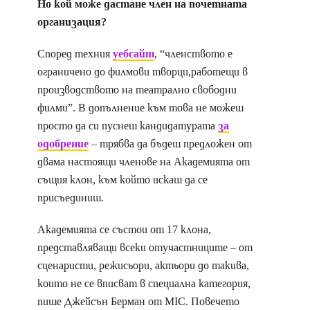
Но кой може дастане член на почетната
организация?
Според техния
уебсайт
, “членството е
ограничено до филмови творци,работещи в
производството на театрално свободни
филми”. В допълнение към това не можеш
просто да си пуснеш кандидатурата
за
одобрение
– трябва да бъдеш предложен от
двама настоящи членове на Академията от
същия клон, към който искаш да се
присъединиш.
Академията се състои от 17 клона,
представляващи всеки отучастниците – от
сценаристи, режисьори, актьори до такива,
които не се вписват в специална категория,
пише Джейсън Берман от MIC. Повечето