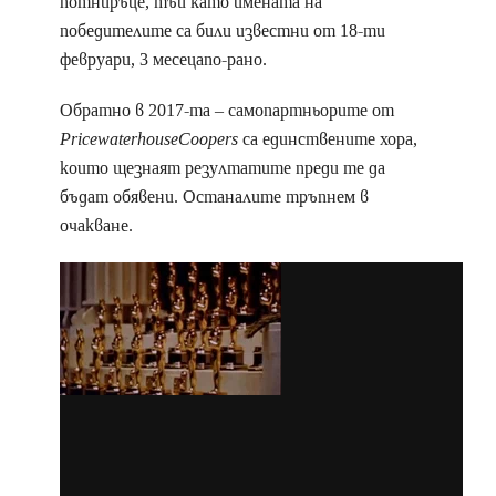
потниръце, тъй като имената на
победителите са били известни от 18-ти
февруари, 3 месецапо-рано.
Обратно в 2017-та – самопартньорите от
PricewaterhouseCoopers
са единствените хора,
които щезнаят резултатите преди те да
бъдат обявени. Останалите тръпнем в
очакване.