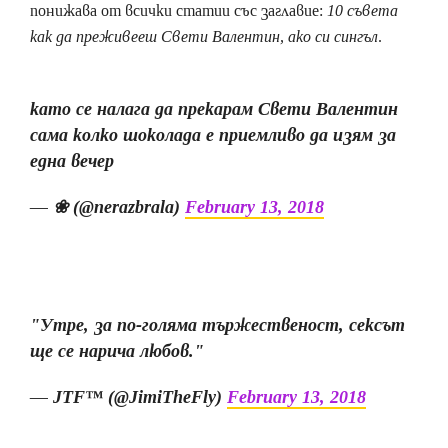
понижава от всички статии със заглавие:
10 съвета
как да преживееш Свети Валентин, ако си сингъл
.
като се налага да прекарам Свети Валентин
сама колко шоколада е приемливо да изям за
една вечер
— ❀ (@nerazbrala)
February 13, 2018
"Утре, за по-голяма тържественост, сексът
ще се нарича любов."
— JTF™ (@JimiTheFly)
February 13, 2018