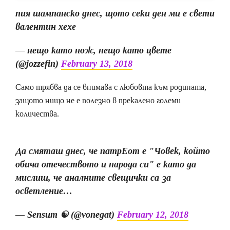
пия шампанско днес, щото секи ден ми е свети
валентин хехе
— нещо като нож, нещо като цвете
(@jozzefin)
February 13, 2018
Само трябва да се внимава с любовта към родината,
защото нищо не е полезно в прекалено големи
количества.
Да смяташ днес, че патрЕот е "Човек, който
обича отечеството и народа си" е като да
мислиш, че аналните свещички са за
осветление…
— Sensum ☯️ (@vonegat)
February 12, 2018