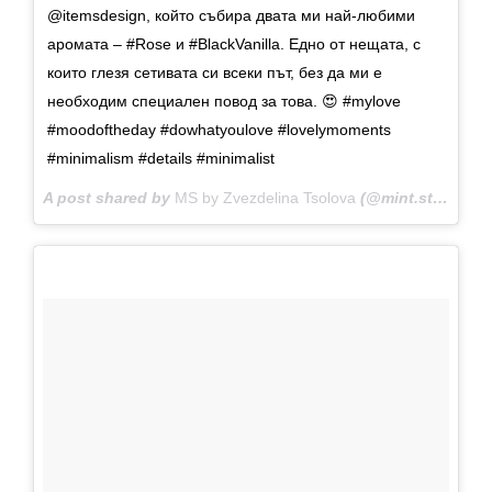
@itemsdesign, който събира двата ми най-любими
аромата – #Rose и #BlackVanilla. Едно от нещата, с
които глезя сетивата си всеки път, без да ми е
необходим специален повод за това. 😍 #mylove
#moodoftheday #dowhatyoulove #lovelymoments
#minimalism #details #minimalist
A post shared by
MS by Zvezdelina Tsolova
(@mint.stories) on