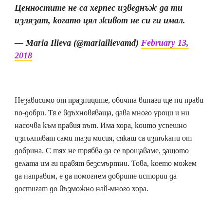
Ценностите не са херпес изведнъж да ти
излязат, когато цял живот не си ги имал.
— Maria Ilieva (@mariailievamd)
February 13,
2018
Независимо от празниците, обичта винаги ще ни прави
по-добри. Тя е вдъхновяваща, дава много уроци и ни
насочва към правия път. Има хора, които успешно
изпълняват сами тази мисия, сякаш са изтъкани от
добрина. С тях не трябва да се прощаваме, защото
делата им ги правят безсмъртни. Това, което можем
да направим, е да помогнем добрите истории да
достигат до възможно най-много хора.