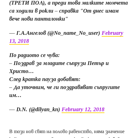
(ТРЕТИ ПОЛ), а преди това малките момчета
са ходили в рокли – справка "От днес имам
вече нови панталонки"
— Г.А.Ангелов (@No_name_No_user)
February
13, 2018
По радиото се чува:
– Поздрав за младите съпрузи Петър и
Христо…
След кратка пауза добавят:
– Да уточним, че ги поздравяват съпругите
им…
— D.N. (@dilyan_kn)
February 12, 2018
В този нов свят на полово равенство, няма значение