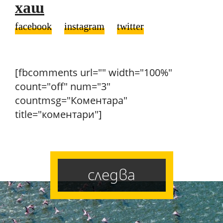
хаш
facebook
instagram
twitter
[fbcomments url="" width="100%"
count="off" num="3"
countmsg="Коментара"
title="коментари"]
следва