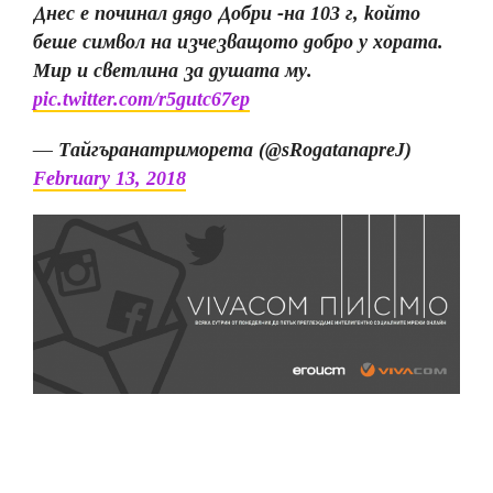
Днес е починал дядо Добри -на 103 г, който
беше символ на изчезващото добро у хората.
Мир и светлина за душата му.
pic.twitter.com/r5gutc67ep
— Тайгъранатриморета (@sRogatanapreJ)
February 13, 2018