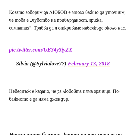
Когато говорим за ЛЮБОВ е много важно да уточним,
че това е „чувство на привързаност, грижа,
симпатия“. Трябва да я откриваме навсякъде около нас.
pic.twitter.com/UE34y3iyZX
— Silvia (@Sylvialove77)
February 13, 2018
Неведнъж е казано, че за любовта няма граници. По-
важното е да няма джендър.
Нормалните българи, които пазят морала на