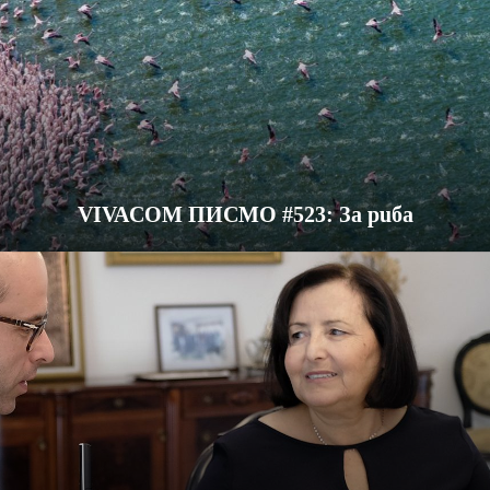
VIVACOM ПИСМО #523: За риба