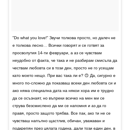
"Do what you love!" Звучи толкова просто, но далеч не
е толкова лесно… Всички говорят и се готвят за
просволутия 14-ти февруари, а аз се чувствам
неудобно от факта, че така и не разбирам смисъла да
чествам любовта си в този ден, просто не го усещам
като моето нещо. При вас така ли е? 🙃 Да, сигурно е
много по-сложно да показваш всеки ден любовта си и
ако няма специална дата на някои хора им е трудно
да се осъзнаят, но въпреки всичко на мен ми се
струва безсмислено да ми се напомня и аз да го
правя, просто защото трябва. Все пак, ако ти не се
чувстваш напълно щастлив, обичан, уважаван и
подкрепян през цялата година, дали този един ден, в