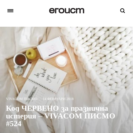
VIVACOM ПИСМО
14 ФЕВРУАРИ 2018
Код ЧЕРВЕНО за празнична
истерия – VIVACOM ПИСМО
#524