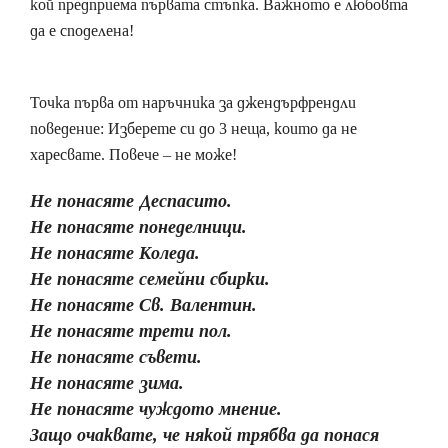
кой предприема първата стъпка. Важното е любовта
да е споделена!
Точка първа от наръчника за джендърфрендли
поведение: Изберете си до 3 неща, които да не
харесвате. Повече – не може!
Не понасяте Деспасито.
Не понасяте понеделници.
Не понасяте Коледа.
Не понасяте семейни сбирки.
Не понасяте Св. Валентин.
Не понасяте трети пол.
Не понасяте съвети.
Не понасяте зима.
Не понасяте чуждото мнение.
Защо очаквате, че някой трябва да понася