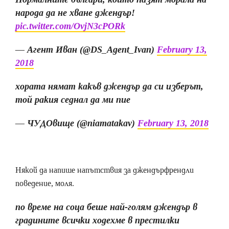
народа да не хване джендър!
pic.twitter.com/OvjN3cPORk
— Агент Иван (@DS_Agent_Ivan)
February 13,
2018
хората нямат какъв джендър да си изберът,
той ракия седнал да ми пие
— ЧУДОвище (@niamatakav)
February 13, 2018
Някой да напише напътствия за джендърфрендли
поведение, моля.
по време на соца беше най-голям джендър в
градините всички ходехме в престилки