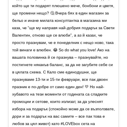
който ще ти подарят плюшено мече, бонбони и цветя,
ще промени нещо? 🤔 Вчера бях в един магазин за
бельо и иначе милата консултантка в магазина ми
каза, че “ще му направя най-добрия подарък за Свети
Валентин, отново ще се влюби”, а аз й казах, че
просто празнувам, че е понеделник с нещо ново, така
той винаги е влюбен. 😂 So do what you love! Ако на
вашата половинка й се празнува – празнувайте, но
постигнете някакъв баланс, за да не загубите себе си
в цялата схема. С Кало сме единодушни, ще
празнуваме 13-ти и 15-ти февруари, все пак двоен
празник е по-добре от само един ден! 💛 Но най-
хубавото на тези моменти от годината са сладките
промоции и сетове, които излизат, за да улеснят
избора на подарък (спокойно може да се възползвате,
дори и за подарък на вас самите – все пак това е
любов за цял живот) като #LOVEbox сета на