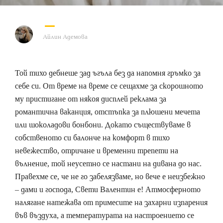
Айлин Адемова
Той тихо дебнеше зад ъгъла без да напомня гръмко за
себе си. От време на време се сещахме за скорошното
му пристигане от някоя дисплей реклама за
романтична ваканция, отстъпка за плюшени мечета
или шоколадови бонбони. Докато съществуваме в
собственото си балонче на комфорт в тихо
невежество, отричане и временни трепети на
вълнение, той неусетно се настани на дивана до нас.
Правехме се, че не го забелязваме, но вече е неизбежно
– дами и господа, Свети Валентин е! Атмосферното
налягане натежава от примесите на захарни изпарения
във въздуха, а температурата на настроението се