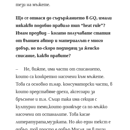
тези на мъжете.
Що се отнася до съдържанието в
GQ
, имали
някакво подобно правило тип “heat rule”?
Имам предвид – когато получавате статия
от външен автор и материалът е много
добър, но по-скоро подходящ за женско
списание, какво правите?
– Не, вижте, има части от списанието,
които са конкретно насочени към мъжете.
Това са основно т.нар. консуматорски части, в
които представяме дрехи, аксесоари за
бръснене и т.н. Също така има секция с
културни теми,които донякъде са по-мъжко
насочени от останалите. Това касае
литературата,музиката. Но ако един текст е
добър, той просто е добър.Мисля, че в този