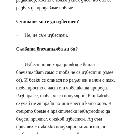
радвал да продаваме повече.
Считате ли се за известен?
– Не, не съм известен.
Славата впечатлява ли ви?
– Известните хора донякъде винаги
впечатляват само с това,че са известни (смее
се). И всеки се отнася по различен начин с тях,
това просто е част от човешката природа.
Разбира се, това, че са популярни, в никакъв
случай не ги прави по-интересни като хора. В
същото време е практически невъзможно да
бъдеш приятел с някой известен. Аз съм
приятел с няколко популярни личности, но