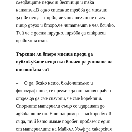
следващите неделни вестници и така
нататък.В едно списание трябва да мислиш
за две неща – първо, че читателят не е чел
нищо друго и второ,че читателят е чел всичко.
Тъй че е доста трудно, трябва да откриеш
правилния път.
Търсите ли второ мнение преди да
публикувате нещо или винаги разчитате на
инстинкта си?
– О да, всяко нещо, включително и
фотографиите, се преглежда от нашия правен
отдел,за да сме сигурни, че сме коректни.
Спорните материали също се изпращат до
адвокатите ни. Ето например – наскоро бях в
съда, тъй като имаме подобен проблем с един
от материалите на Майкъл Уолф за хакерския