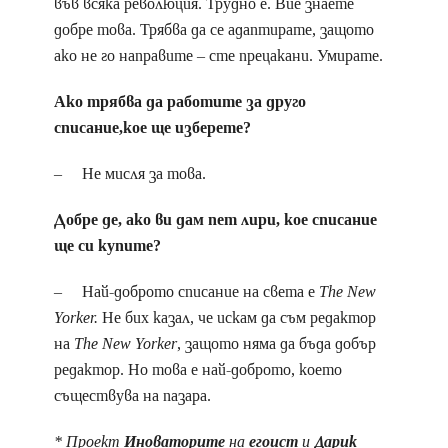
във всяка революция. Трудно е. Вие знаете
добре това. Трябва да се адаптирате, защото
ако не го направите – сте прецакани. Умирате.
Ако трябва да работите за друго
списание,кое ще изберете?
– Не мисля за това.
Добре де, ако ви дам пет лири, кое списание
ще си купите?
– Най-доброто списание на света е
The New
Yorker.
Не бих казал, че искам да съм редактор
на
The New Yorker
, защото няма да бъда добър
редактор. Но това е най-доброто, което
съществува на пазара.
* Проект
Иноваторите
на
егоист
и
Дарик