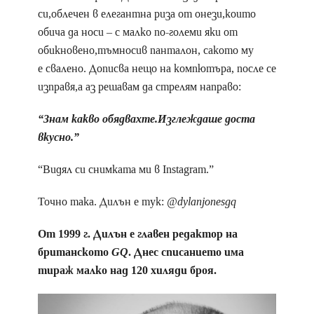
си,облечен в елегантна риза от онези,които
обича да носи – с малко по-големи яки от
обикновено,тъмносив панталон, сакото му
е свалено. Дописва нещо на компютъра, после се
изправя,а аз решавам да стрелям направо:
“Знам какво обядвахте.Изглеждаше доста
вкусно.”
“Видял си снимката ми в Instagram.”
Точно така. Дилън е тук:
@dylanjonesgq
От 1999 г. Дилън е главен редактор на
британското
GQ
. Днес списанието има
тираж малко над 120 хиляди броя.