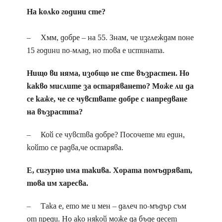
На колко години сте?
– Хмм, добре – на 55. Знам, че изглеждам поне
15 години по-млад, но това е истината.
Нищо ви няма, изобщо не сте възрастен. Но
какво мислите за остаряването? Може ли да
се каже, че се чувствате добре с напредване
на възрастта?
– Кой се чувства добре? Посочете ми един,
който се радва,че остарява.
Е, сигурно има такива. Хората помъдряват,
това им харесва.
– Така е, ето ме и мен – далеч по-мъдър съм
от преди. Но ако някой може да бъде десет