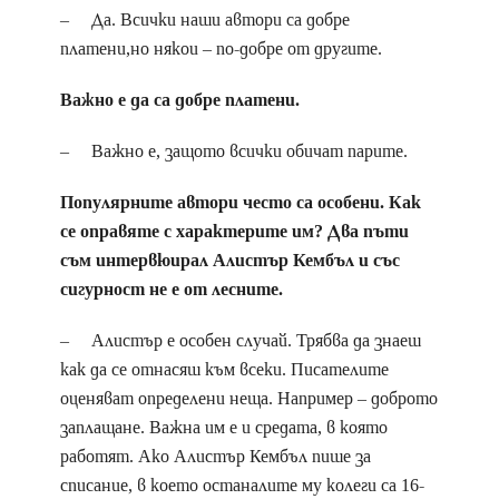
– Да. Всички наши автори са добре
платени,но някои – по-добре от другите.
Важно е да са добре платени.
– Важно е, защото всички обичат парите.
Популярните автори често са особени. Как
се оправяте с характерите им? Два пъти
съм интервюирал Алистър Кембъл и със
сигурност не е от лесните.
– Алистър е особен случай. Трябва да знаеш
как да се отнасяш към всеки. Писателите
оценяват определени неща. Например – доброто
заплащане. Важна им е и средата, в която
работят. Ако Алистър Кембъл пише за
списание, в което останалите му колеги са 16-