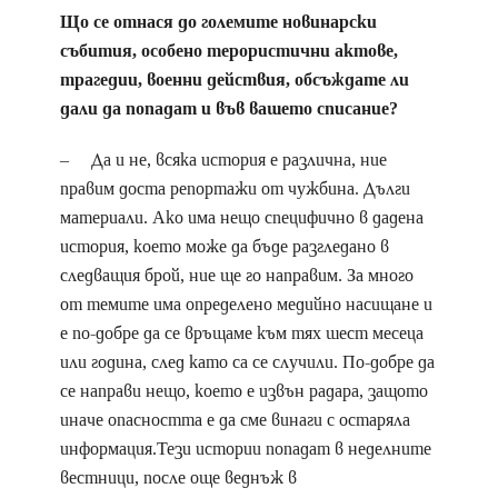
Що се отнася до големите новинарски
събития, особено терористични актове,
трагедии, военни действия, обсъждате ли
дали да попадат и във вашето списание?
– Да и не, всяка история е различна, ние
правим доста репортажи от чужбина. Дълги
материали. Ако има нещо специфично в дадена
история, което може да бъде разгледано в
следващия брой, ние ще го направим. За много
от темите има определено медийно насищане и
е по-добре да се връщаме към тях шест месеца
или година, след като са се случили. По-добре да
се направи нещо, което е извън радара, защото
иначе опасността е да сме винаги с остаряла
информация.Тези истории попадат в неделните
вестници, после още веднъж в