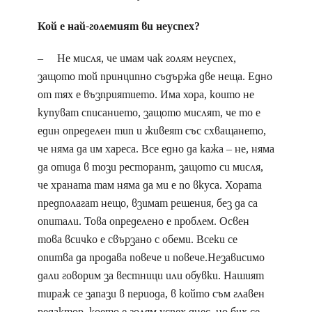
Кой е най-големият ви неуспех?
– Не мисля, че имам чак голям неуспех,
защото той принципно съдържа две неща. Едно
от тях е възприятието. Има хора, които не
купуват списанието, защото мислят, че то е
един определен тип и живеят със схващането,
че няма да им хареса. Все едно да кажа – не, няма
да отида в този ресторант, защото си мисля,
че храната там няма да ми е по вкуса. Хората
предполагат нещо, взимат решения, без да са
опитали. Това определено е проблем. Освен
това всичко е свързано с обеми. Всеки се
опитва да продава повече и повече.Независимо
дали говорим за вестници или обувки. Нашият
тираж се запази в периода, в който съм главен
редактор, което е голям успех днес, но бих се