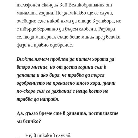
телефонен скандал във Великобритания от
миналата година. Не знам какво ще се случи,
очевидно е,че никой няма да отиде в затвора, но
е твърде вероятно да бъдем глобени. Разбира
се, този материал също беше минал през всички
фази на правно одобрение.
Вижте,нямам проблем да питам хората за
второ мнение, но от доста години съм в
занаята и ако видя, че трябва да търся
одобрението на прекалено много хора, значи
по-скоро съм се захванал с нещо,което не
трябва да направя.
Да, дълго време сте в занаята, постигнахте
ли всичко?
– Не, в никакъв случай.