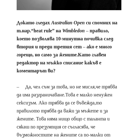
Докато гледах
Australian Open
си спомних на
т.нар.“heat rule” на
Wimbledon
– правило,
което позволява 10-минутна почивка след
втория и преди третия сет – ако е много
горещо, но само за жените.Като главен
редактор на мъжко списание какъв е
коментарът ви?
– Да, чел съм за това, но не мисля,че трябва
да има разграничаване.Това е малко ненужен
сексизъм. Ако трябва да се въвежда,то
правилото трябва да важи за мъжете и за
жените. Това няма нищо общо с таланта и
сякаш по презумпция се съгласява, че
възможностите на жените са по-малки от