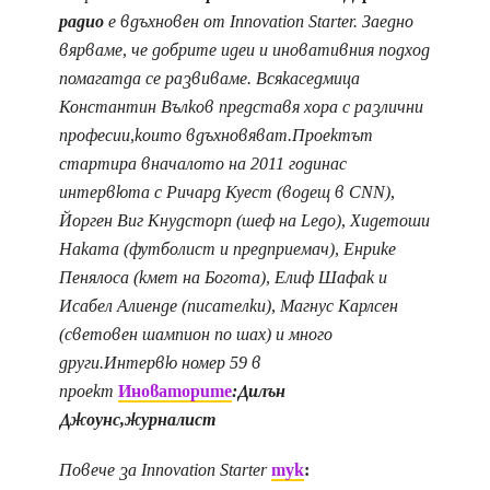
радио
е вдъхновен от Innovation Starter. Заедно
вярваме, че добрите идеи и иновативния подход
помагатда се развиваме. Всякаседмица
Константин Вълков представя хора с различни
професии,които вдъхновяват.Проектът
стартира вначалото на 2011 годинас
интервюта с Ричард Куест (водещ в CNN),
Йорген Виг Кнудсторп (шеф на Lego), Хидетоши
Наката (футболист и предприемач), Енрике
Пенялоса (кмет на Богота), Елиф Шафак и
Исабел Алиенде (писателки), Магнус Карлсен
(световен шампион по шах) и много
други.Интервю номер 59 в
проект
Иноваторите
:Дилън
Джоунс,журналист
Повече за Innovation Starter
тук
: