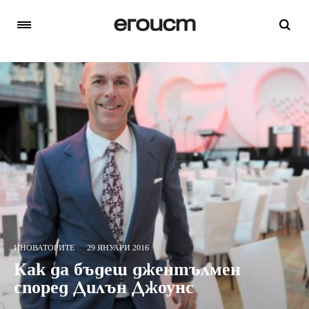
ИНОВАТОРИТЕ
29 ЯНУАРИ 2016
Как да бъдеш джентълмен
според Дилън Джоунс