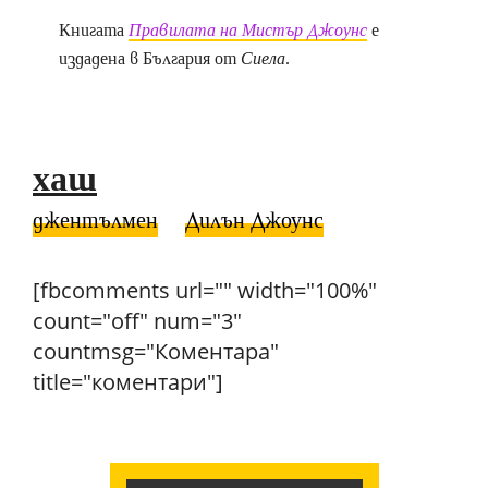
Книгата
Правилата на Мистър Джоунс
е
издадена в България от
Сиела
.
хаш
джентълмен
Дилън Джоунс
[fbcomments url="" width="100%"
count="off" num="3"
countmsg="Коментара"
title="коментари"]