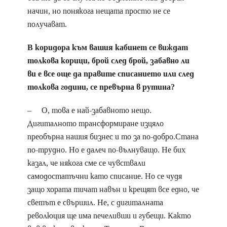
начин, но понякога нещата просто не се
получават.
В коридора към вашия кабинет се виждат
толкова корици, брой след брой, забавно ли
ви е все още да правите списанието или след
толкова години, се превърна в рутина?
– О, това е най-забавното нещо.
Дигиталното трансформиране изцяло
преобърна нашия бизнес и то за по-добро.Стана
по-трудно. Но е далеч по-вълнуващо. Не бих
казал, че някога сме се чувствали
самодостатъчни като списание. Но се чудя
защо хората тичат навън и крещят все едно, че
светът е свършил. Не, с дигиталната
революция ще има печеливши и губещи. Както