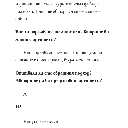
годишни, той със сигурност няма да бъде
поласкан. Нашите автори са много, много
добри.
Вие ли поръчвате темите или авторите ви
гонят с идеите си?
– Ние поръчваме темите. Почти цялото
списание е с материали, възложени от нас.
Опитвали ли сте обратния подход?
Авторите да ви представят идеите си?
– Да.
И?
– Нищо не се случи.