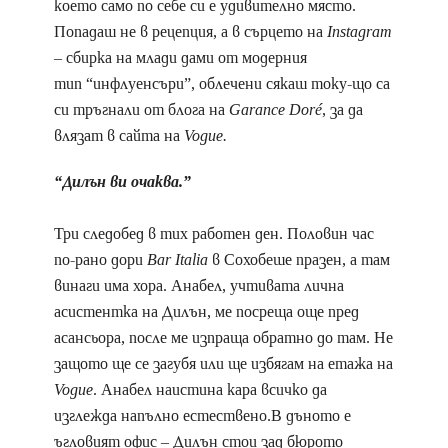
което само по себе си е удивително място.
Попадаш не в рецепция, а в сърцето на
Instagram
– сбирка на млади дами от модерния
тип “инфлуенсъри”, облечени сякаш току-що са
си тръгнали от блога на
Garance Doré
, за да
влязат в сайта на
Vogue.
“Дилън ви очаква.”
Три следобед в тих работен ден. Половин час
по-рано дори
Bar Italia
в Сохобеше празен, а там
винаги има хора. Анабел, учтивата лична
асистентка на Дилън, ме посреща още пред
асансьора, после ме изпраща обратно до там. Не
защото ще се загубя или ще избягам на етажа на
Vogue
. Анабел наистина кара всичко да
изглежда напълно естествено.В дъното е
ъгловият офис – Дилън стои зад бюрото