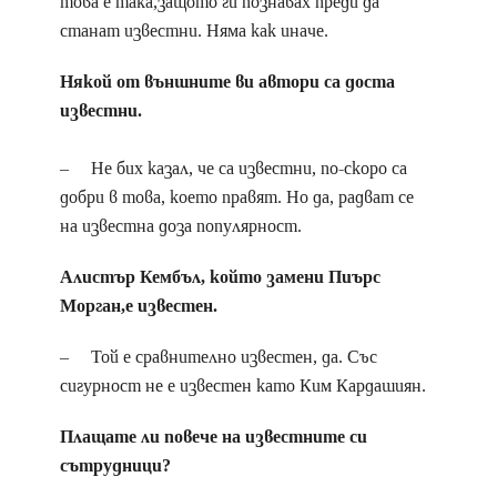
това е така,защото ги познавах преди да
станат известни. Няма как иначе.
Някой от външните ви автори са доста
известни.
– Не бих казал, че са известни, по-скоро са
добри в това, което правят. Но да, радват се
на известна доза популярност.
Алистър Кембъл, който замени Пиърс
Морган,е известен.
– Той е сравнително известен, да. Със
сигурност не е известен като Ким Кардашиян.
Плащате ли повече на известните си
сътрудници?