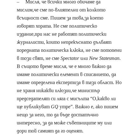
– Мисля, че всички много обичаме да
мислим,че сме по-влиятелни от колкото
всъщност сме. Пишем за това,за което
говорят хората. Не сме политическо
издание,при нас не работят политически
журналисти, които непрекъснато дълбаят
поредната политическа клюка, не сме потопени
в този свят, не сме
Spectator
или
New Statesman
.
В същото време мисля, че е много важно да
имаме политически елемент в списанието, да
имаме определена експертиза в тази област. Но
не храня никакви илюзии,че министър
председателят си ляга с мисълта “О,какво ли
ще публикуват
GQ
утре”. Важно е, ако пишем
нещо за него, то да бъде достатъчно
интересно, за да може съветниците му или
дори той самият да го оценят.