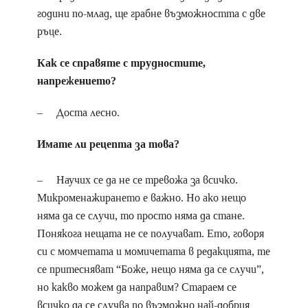
години по-млад, ще грабне възможността с две
ръце.
Как се справяте с трудностите,
напрежението?
– Доста лесно.
Имате ли рецепта за това?
– Научих се да не се тревожа за всичко.
Микроменажирането е важно. Но ако нещо
няма да се случи, то просто няма да стане.
Понякога нещата не се получават. Ето, говоря
си с момчетата и момичетата в редакцията, те
се притесняват “Боже, нещо няма да се случи”,
но какво можем да направим? Стараем се
всичко да се случва по възможно най-добрия