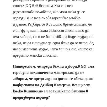
смисъл
GQ
във все по-малка степен
разграничава половете, ако мога така да се
изразя. Вече не е онова агресивно мъжко
издание. Разбира се в същото време смятам, че
е от фундаментална важност списанието да
има либидо, но и не би трябва да бъде създадено
така, че да е трудно за една жена да го чете. Аз
например чета
Vogue
, чета
Vanity Fair
, които са
предимно женски списания.
Интересно е, че преди важни избори,в
GQ
има
сериозни политически материали, да не
говорим, че преди години доста се обсъждаше
подкрепата на Дейвид Камерън. Всъщност
колко влиятелно е издание като вашето в
предизборен период?