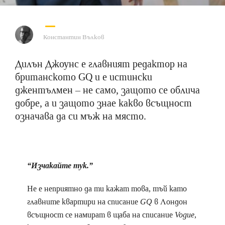
Константин Вълков
Дилън Джоунс е главният редактор на
британското GQ и е истински
джентълмен – не само, защото се облича
добре, а и защото знае какво всъщност
означава да си мъж на място.
“Изчакайте тук.”
Не е неприятно да ти кажат това, тъй като
главните квартири на списание
GQ
в Лондон
всъщност се намират в щаба на списание
Vogue
,