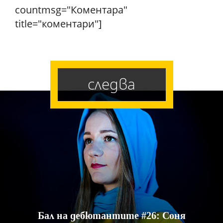
countmsg="Коментара"
title="коментари"]
следва
Бал на дебютантите #26: Соня