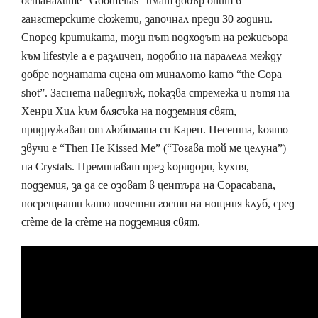
останалите “Goodfellas” имат добър опит в
гангстерските сюжети, започнал преди 30 години.
Според критиката, този път подходът на режисьора
към lifestylе-а е различен, подобно на паралела между
добре познатата сцена от миналото като “the Copa
shot”. Заснета наведнъж, показва стремежа и пътя на
Хенри Хил към блясъка на подземния свят,
придружаван от любимата си Карен. Песента, която
звучи е “Then He Kissed Me” (“Тогава той ме целуна”)
на Crystals. Преминават през коридори, кухня,
подземия, за да се озоват в центъра на Copacabana,
посрещнати като почетни гости на нощния клуб, сред
crème de la crème на подземния свят.