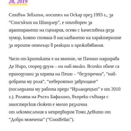
28, 2019
Стивън Зейлиън, носител на Оскар през 1993 г., за
“Списъкът на Шиндлер”, е отговорен за
адаптирането на сценария, осеян с качествена доза
хумор, която спомага в наслагването на характерните
за героите отенъци в реакции и преживявания.
Част от критиката е на мнение, че Пачино надиграва
Де Ниро, според друга – ни най-малко. Всички обаче са
единодушни за играта на Пеши – “безупречна”, “най-
добрата му роля”, “невероятно завръщане”
(последната му работа преди “Ирландецът” е от 2010
г.). Ролята на Ръсел Бафалино, въпреки съвпада с
гангстерския сюжет е много различна
от лекомисления и непредвидим Томи ДеВито от
“Добри момчета” (“Goodfellas”).