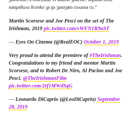
направили всичко за да запазят силата си.”
Martin Scorsese and Joe Pesci on the set of The
Irishman, 2019
pic.twitter.com/vWFN1R9uST
— Eyes On Cinema (@RealEOC)
October 1, 2019
Very proud to attend the premiere of
#TheIrishman
.
Congratulations to my friend and mentor Martin
Scorsese, and to Robert De Niro, Al Pacino and Joe
Pesci.
@TheIrishmanFilm
pic.twitter.com/2rf1MWdSqG
— Leonardo DiCaprio (@LeoDiCaprio)
September
28, 2019