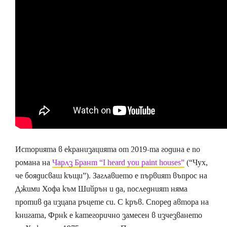
Историята в екранизацията от 2019-та година е по
романа на
Чарлз Брант “I heard you paint houses”
(“Чух,
че боядисваш къщи”). Заглавието е първият въпрос на
Джими Хофа към Шийрън и да, последният няма
против да изцапа ръцете си. С кръв. Според автора на
книгата, Фрнк е категорично замесен в изчезването