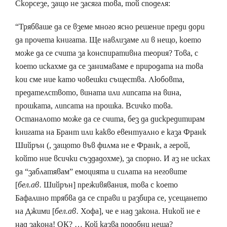
Скорсезе, защо не засяга това, той споделя:
“Трябваше да се вземе много ясно решение преди дори
да прочета книгата. Ще навлизаме ли в нещо, което
може да се счита за конспиративна теория? Това, с
което искахме да се занимаваме е природата на това
кои сме ние като човешки същества. Любовта,
предателството, вината или липсата на вина,
прошката, липсата на прошка. Всичко това.
Останалото може да се счита, без да дискредитирам
книгата на Брант или какво евентуално е каза Франк
Шийрън (, защото във филма не е Франк, а герой,
който ние всички създадохме), за спорно. И аз не исках
да “заблатявам” емоцията и силата на неговите
[
бел.ав.
Шийрън] преживявания, това с което
Бафалино трябва да се справи и разбира се, усещането
на Джими [
бел.ав.
Хофа], че е над закона. Никой не е
над закона! ОК? … Кой казва подобни неща?