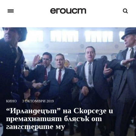
КИНО
3 ОКТОМВРИ 2019
“Ирландецът” на Скорсезе и
премахнатият блясък от
гангстерите му