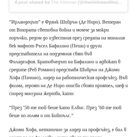
A post shared by
The Irishman
(@theirishmanfilm) on
Sep 2
“Ирландецът” e Франк Шийрън (Де Ниро). Ветеран
от Втората световна война и момче за мокри
поръчки, редом до известния през средата на миналия
век мафиот Ръсел Бафалино (Пеши) и други
представители на подземния свят във
Филаделфия. Братовчедът на Бафалино и адвокат в
средите (Рей Романо) представя Шийрън на Джими
Хофа (Пачино), лидер на работническия профсъюз. Във
филма, героят на Де Ниро описва своят приятел, шеф и
според мнозина жертва, като:
“През ’50-те той беше като Елвис. През ’60-те той
беше по-голям и от Бийтълс.”
Джими Хофа, нетипично за лидер на профсъюз, е бил в