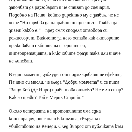
започват да разговарят и не стигат до сценария.
Подобно на Пеши, който директно му е заявил, че не
чете “Но трябва да направиш нещо с него. Трябва да
знаеш какво е!” – през смях споделя отговора си
режисьорът. Важното за него остава как актьорите
преживяват събитията и героите си,
интерпретацията, а ключовите фрази така или иначе
не липсват.
В един момент, заблуден от подмладяващите ефекти,
Пачино си мисли, че гледа “Добри момчета” и се пита:
“Защо Боб (Де Ниро) прави това отново? Не е ли стар?
Как го прави? Той е Мерил Стрийп!”
Около историята на прототипите има една
конспирация, описана и в книгата, свързана с
убийството на Кенеди. След въпрос от публиката към