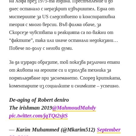
на Хофа през 1975-та година. Престъпление и до
днес останало с неразкрит извършител. Една от
мистериите за US следствието и конспиративна
теория с много версии. Във филма обаче, за
Скорсезе чувствата и реакцията са по-важни от
“фактите”, така или иначе останали недоказани…
Повече по-долу с негови думи.
За да изгради образите, той показва различни етапи
от живота на героите си и използва техника за
подмпладяване при заснемането. Според критиката,
коментарите из социалките и снимките – успешно.
De-aging of Robert deniro
The irishman 2019
@MahmoudMahdy
pic.twitter.com/jqTQt2sjtS
— Karím Muhammed (@Mkarim512)
September