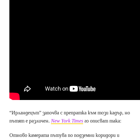
“Ирландецът” започва с препратка към този кадър, но
пътят е различен.
New York Times
го описват така:
Отново камерата пътува по подземни коридори и