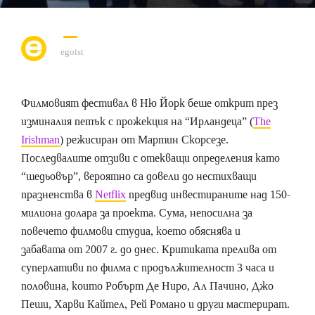
egoist
Филмовият фестивал в Ню Йорк беше открит през
изминалия петък с прожекция на “Ирландецa” (
The
Irishman
) режисиран от Мартин Скорсезе.
Последвалите отзиви с отекващи определения като
“шедьовър”, вероятно са довели до нестихващи
празненства в
Netflix
предвид инвестираните над 150-
милиона долара за проекта. Сума, непосилна за
повечето филмови студиа, което обяснява и
забавата от 2007 г. до днес. Критиката прелива от
суперлативи по филма с продължителност 3 часа и
половина, които Робърт Де Ниро, Ал Пачино, Джо
Пеши, Харви Кайтел, Рей Романо и други мастерират.