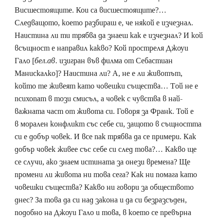
Висшестоящите. Кои са висшестоящите?…
Следващото, което разбираш е, че някой е изчезнал.
Наистина ли ти трябва да знаеш как е изчезнал? И кой
всъщност е направил какво? Кой простреля Джоуи
Гало [
бел.ав.
изигран във филма от Себастиан
Манискалко]? Наистина ли? А, не е ли животът,
който те живеят като човешки същества… Tой не е
психопат в този смисъл, а човек с чувства в най-
важната част от живота си. Говоря за Франк. Той е
в морален конфликт със себе си, защото в същността
си е добър човек. И все пак трябва да се примери. Как
добър човек живее със себе си след това?… Какво ще
се случи, ако знаем истината за онези времена? Ще
промени ли живота ни това сега? Как ни помага като
човешки същества? Какво ни говори за обществото
днес? За това да си над закона и да си безразсъден,
подобно на Джоуи Гало и това, в което се превърна