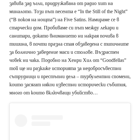
завива зад ъгли, придружавана от радио хит на
миналото. Този път песента е “In the Still of the Night”
(“В покоя на нощта”) на Five Satins. Намираме се в
старчески дом. Пробиваме си път между лекари и
санитари, докато вниманието ни накрая почива в
тишина, в почти празна стая обзаведена с типичните
за болнично заведение маси и столове. Възрастен
човек ни чака. Подобно на Хенри Хил от “Goodfellas”
той ще ни разкаже историята за недобросъвестни
сътрудници и престъпни дела – турбулентни спомени,
които засягат някои известни исторически събития,
много от които включващи убийство…