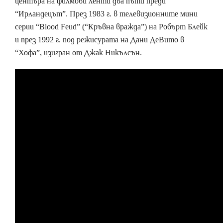
центъра на филмови ленти два пъти преди
“Ирландецът”. През 1983 г. в телевизионните мини
серии “Blood Feud” (“Кръвна вражда”) на Робърт Блейк
и през 1992 г. под режисурата на Дани ДеВито в
“Хофа”, изигран от Джак Никълсън.