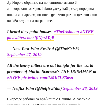
Де Ниро е обратно на почетното място в
актьорската гилдия, както заслужава, след поредица
от, да ги наречем, по-посредствени роли и целият екип
очаква сезона на наградите.
I heard they paint houses.
#TheIrishman
#NYFF
pic.twitter.com/JflNpr8YqB
— New York Film Festival (@TheNYFF)
September 27, 2019
All the heavy hitters are out tonight for the world
premiere of Martin Scorsese's THE IRISHMAN at
#NYFF
pic.twitter.com/LMK7LK36sn
— Netflix Film (@NetflixFilm)
September 28, 2019
Скорсезе работи за пръв път с Пачино. А заедно с