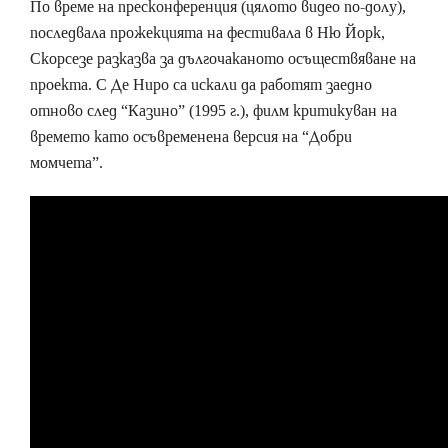
По време на пресконференция (цялото видео по-долу),
последвала прожекцията на фестивала в Ню Йорк,
Скорсезе разказва за дългочаканото осъществяване на
проекта. С Де Ниро са искали да работят заедно
отново след “Казино” (1995 г.), филм критикуван на
времето като осъвременена версия на “Добри
момчета”.