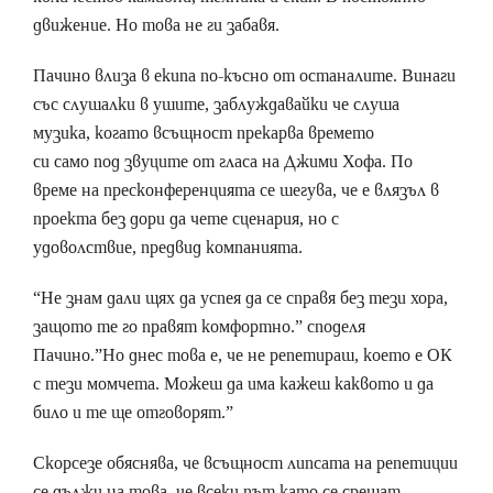
движение. Но това не ги забавя.
Пачино влиза в екипа по-късно от останалите. Винаги
със слушалки в ушите, заблуждавайки че слуша
музика, когато всъщност прекарва времето
си само под звуците от гласа на Джими Хофа. По
време на пресконференцията се шегува, че е влязъл в
проекта без дори да чете сценария, но с
удоволствие, предвид компанията.
“Не знам дали щях да успея да се справя без тези хора,
защото те го правят комфортно.” споделя
Пачино.”Но днес това е, че не репетираш, което е ОК
с тези момчета. Можеш да има кажеш каквото и да
било и те ще отговорят.”
Скорсезе обяснява, че всъщност липсата на репетиции
се дължи на това, че всеки път като се срещат