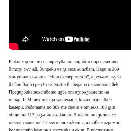
Режисьорът не се страхува от подобни определения и
в този случай, въпреки че за сега липсват. Нарича 209-
минутната лента “скъп експеримент”, а реално плува
в свои води сред Cosa Nostra в средата на миналия век.
Предизвикателството идва от използването на
т.нар. ILM техника за заснемане, която изисква 9
камери. Работата по 309-те сцени е отнела 108 дни
общо, на 117 различни локации. В някои от дните се
налага смяна на 2-3 местоположения, а това е огромно
количество камиони, техника и екип. В постоянно