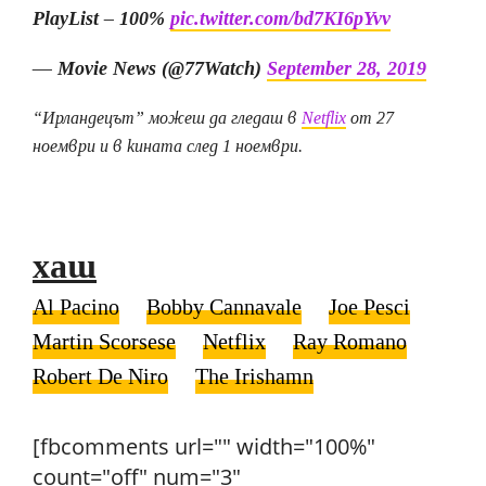
PlayList – 100%
pic.twitter.com/bd7KI6pYvv
— Movie News (@77Watch)
September 28, 2019
“Ирландецът” можеш да гледаш в
Netflix
от 27
ноември и в кината след 1 ноември.
хаш
Al Pacino
Bobby Cannavale
Joe Pesci
Martin Scorsese
Netflix
Ray Romano
Robert De Niro
The Irishamn
[fbcomments url="" width="100%"
count="off" num="3"