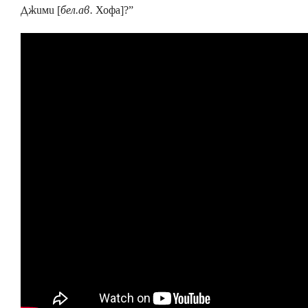
Джими [
бел.ав.
Хофа]?”