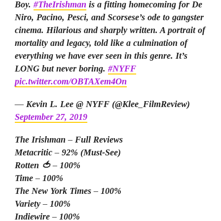
Boy.
#TheIrishman
is a fitting homecoming for De
Niro, Pacino, Pesci, and Scorsese’s ode to gangster
cinema. Hilarious and sharply written. A portrait of
mortality and legacy, told like a culmination of
everything we have ever seen in this genre. It’s
LONG but never boring.
#NYFF
pic.twitter.com/OBTAXem4On
— Kevin L. Lee @ NYFF (@Klee_FilmReview)
September 27, 2019
The Irishman – Full Reviews
Metacritic – 92% (Must-See)
Rotten 🍅 – 100%
Time – 100%
The New York Times – 100%
Variety – 100%
Indiewire – 100%