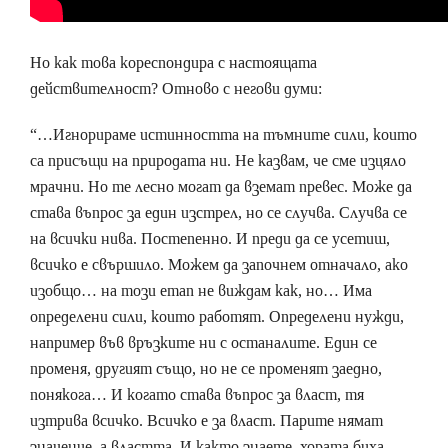
Но как това кореспондира с настоящата
действителност? Отново с негови думи:
“…Игнорираме истинността на тъмните сили, които
са присъщи на природата ни. Не казвам, че сме изцяло
мрачни. Но те лесно могат да вземат превес. Може да
става въпрос за един изстрел, но се случва. Случва се
на всички нива. Постепенно. И преди да се усетиш,
всичко е свършило. Можем да започнем отначало, ако
изобщо… на този етап не виждам как, но… Има
определени сили, които работят. Определени нужди,
например във връзките ни с останалите. Един се
променя, другият също, но не се променят заедно,
понякога… И когато става въпрос за власт, тя
изтрива всичко. Всичко е за власт. Парите нямат
значение, а властта. И както знаете, хората биха