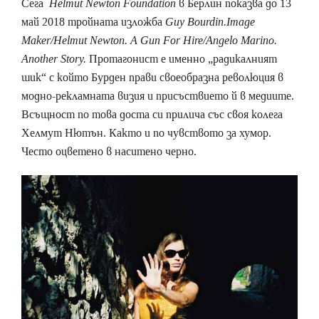
Сега
Helmut Newton Foundation
в Берлин показва до 13
май 2018 тройната изложба
Guy Bourdin.Image
Maker/Helmut Newton. A Gun For Hire/Angelo Marino.
Another Story.
Протагонист е именно „радикалният
шик“ с който Бурден прави своеобразна революция в
модно-рекламната визия и присъствието й в медиите.
Всъщност по това доста си прилича със своя колега
Хелмут Нютън. Както и по чувството за хумор.
Често оцветено в наситено черно.