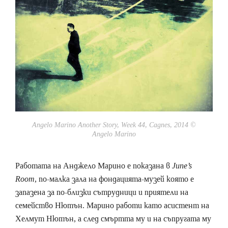
Angelo Marino Another Story, Week 44, Cagnes, 2014 ©
Angelo Marino
Работата на Анджело Марино е показана в
June’s
Room
, по-малка зала на фондацията-музей която е
запазена за по-близки сътрудници и приятели на
семейство Нютън. Марино работи като асистент на
Хелмут Нютън, а след смъртта му и на съпругата му