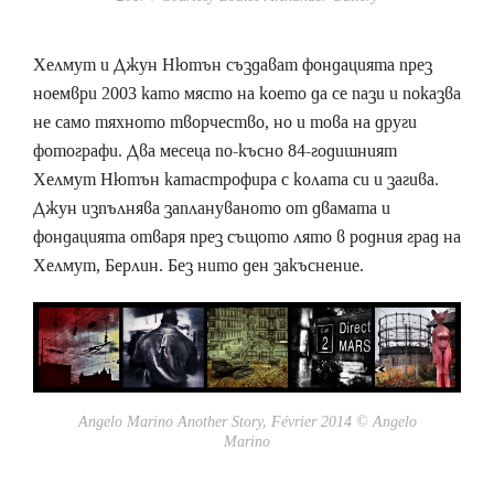
Хелмут и Джун Нютън създават фондацията през
ноември 2003 като място на което да се пази и показва
не само тяхното творчество, но и това на други
фотографи. Два месеца по-късно 84-годишният
Хелмут Нютън катастрофира с колата си и загива.
Джун изпълнява заплануваното от двамата и
фондацията отваря през същото лято в родния град на
Хелмут, Берлин. Без нито ден закъснение.
Angelo Marino Another Story, Février 2014 © Angelo
Marino