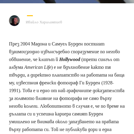
Ивайло Харалампиев
През 2004 Мадона и Самуел Бурден постигат
взаимоизгодно извънсъдебно споразумение по негово
обвинение, че клипът й
Hollywood
(трети сингъл от
албума
American Life
) е не вдъхновение както тя
твърди, а директно плагиатство на работата на баща
му, известния френски фотограф Ги Бурден (1928-
1991). Това е и едно от най-графичните доказателства
за голямото влияние на фотографа не само върху
негови колеги. Любопитното в случая е, че по време на
дългата си и успешна кариера самият Бурден
умишлено не внимава около запазването на правата
върху работата си. Той не публикува дори и една