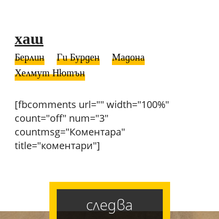
хаш
Берлин
Ги Бурден
Мадона
Хелмут Нютън
[fbcomments url="" width="100%"
count="off" num="3"
countmsg="Коментара"
title="коментари"]
следва