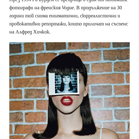
фотографи на френския
Vogue
. В продължение на 30
години той снима енигматични, сюрреалистични и
провокативни репортажи, които приличат на съспенс
на Алфред Хичкок.