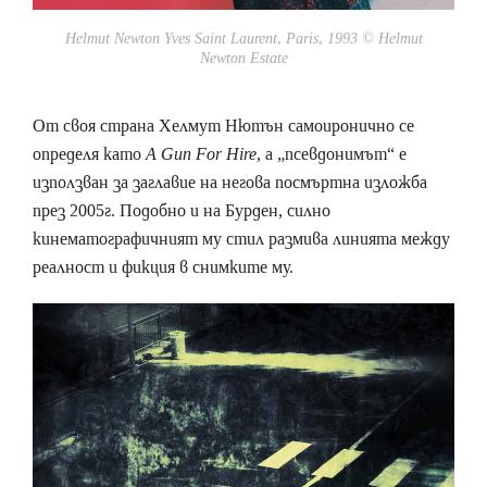
Helmut Newton Yves Saint Laurent, Paris, 1993 © Helmut
Newton Estate
От своя страна Хелмут Нютън самоиронично се
определя като
A Gun For Hire
, а „псевдонимът“ е
използван за заглавие на негова посмъртна изложба
през 2005г. Подобно и на Бурден, силно
кинематографичният му стил размива линията между
реалност и фикция в снимките му.