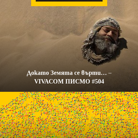
Докато Земята се върти… –
VIVACOM ПИСМО #504