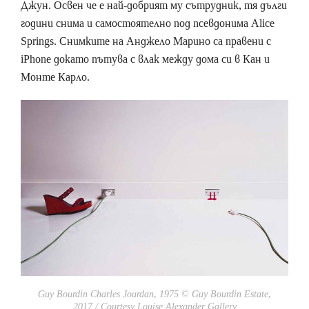
Джун. Освен че е най-добрият му сътрудник, тя дълги
години снима и самостоятелно под псевдонима Alice
Springs. Снимките на Анджело Марино са правени с
iPhone докато пътува с влак между дома си в Кан и
Монте Карло.
Guy Bourdin Charles Jourdan, 1975 © Guy Bourdin Estate,
2017 / Courtesy Louise Alexander Gallery