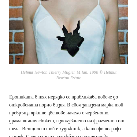
Helmut Newton Thierry Mugler, Milan, 1998 © Helmut
Newton Estate
Еротиката в тях нерядко се приближава повече до
откровената порно визия. В своя запазена марка той
превръща ярките цветове начело с червеното,
драматичния сюжет, използването на фрагменти от
тела. Всъщност той е художник, а като фотограф е
самоук. Специално за изложбата издателство