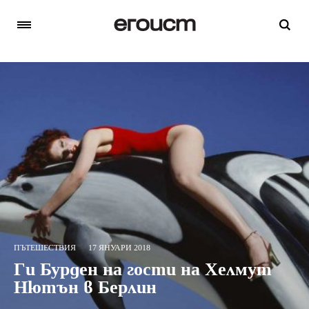
ПЪТЕШЕСТВИЯ
17 ЯНУАРИ 2018
Ги Бурден на гости на Хелмут
Нютън в Берлин