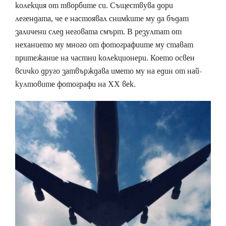
колекция от творбите си. Съществува дори
легендата, че е настоявал снимките му да бъдат
заличени след неговата смърт. В резултат от
неханието му много от фотографиите му стават
притежание на частни колекционери. Което освен
всичко друго затвърждава името му на един от най-
култовите фотографи на ХХ век.