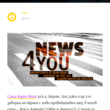
egoist
Саша Барон Коен
(а.к.а.
Борат, Али Джи и пр.
) се
завърна на екрана с ново провокативно шоу, в негов
стил –
Кой е Америка?
(
Who is America?
). Снощи се