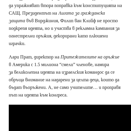
да упражняват втора поправка към конституцията на
САЩ. Президентът на
Лигата за гражданска
защита
във Вирджиния, Филип ван Клийф не просто
подкрепя идеята, но и участва в рекламна кампания за
огнестрелни оръжия, декорирани като плюшени
играчки.
Лари Прат, директор на
Притежателите на оръжие
в Америка с 1.5 милиона “смели” членове, намира
за великолепна идеята на израелския командос да се
обръща внимание на надарени за целта деца, които да
бъдат въоръжени. А, не само учителите… и проправя
път на идеята към конгреса.