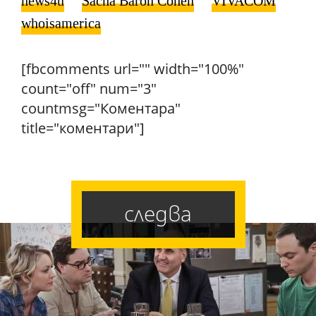
news4u
Sacha Baron Cohen
VIVACOM
whoisamerica
[fbcomments url="" width="100%"
count="off" num="3"
countmsg="Коментара"
title="коментари"]
следва