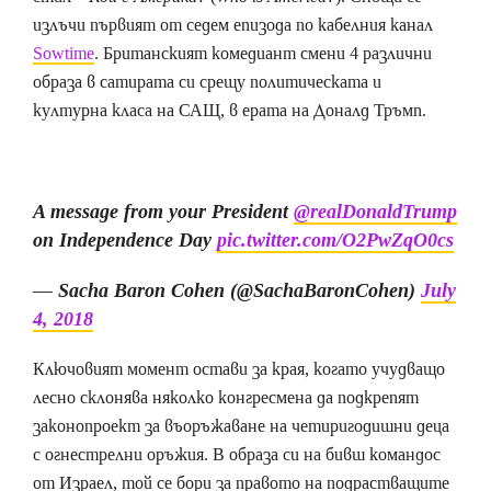
излъчи първият от седем епизода по кабелния канал
Sowtime
. Британският комедиант смени 4 различни
образа в сатирата си срещу политическата и
културна класа на САЩ, в ерата на Доналд Тръмп.
A message from your President
@realDonaldTrump
on Independence Day
pic.twitter.com/O2PwZqO0cs
— Sacha Baron Cohen (@SachaBaronCohen)
July
4, 2018
Ключовият момент остави за края, когато учудващо
лесно склонява няколко конгресмена да подкрепят
законопроект за въоръжаване на четиригодишни деца
с огнестрелни оръжия. В образа си на бивш командос
от Израел, той се бори за правото на подрастващите