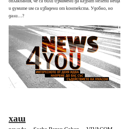
оплаквания, че са били измамени да казват нелепи неща
и думите им са извадени от контекста. Удобно, но
дали…?
хаш