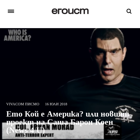
VIVACOM ПИСМО
16 ЮЛИ 2018
Ето Кой е Америка? или новият
проект на Саша Барон Коен
(News 4 U)