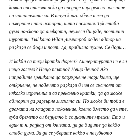
която писателят иска да предаде определено послание
на читателите си. В тази книга обаче няма да
намерите нито истории, нито послания. Тук става
дума по-скоро за анекдоти, неумели вицове, поетични
щуротии. Тъй като Иван Димитров освен автор на
разкази се води и поет. Да, правилно чухте. Се води…
И какви са тези кратки форми? Литературата не е ли
нещо голямо? Нещо плътно? Нещо вечно? Ако
направите грешката да разгърнете тази книга, ще
откриете, че повечето разкази в нея се състоят от
няколко изречения и са прекалено кратки, за да може
авторът да разгърне мисълта си. Но може би това е
драмата на младото поколение, което вместо да чете,
губи времето си безцелно в социалните мрежи. Ето и
един т.н. разказ от книгата, за да видите за какво
става дума. За да се уверите какво е пагубното