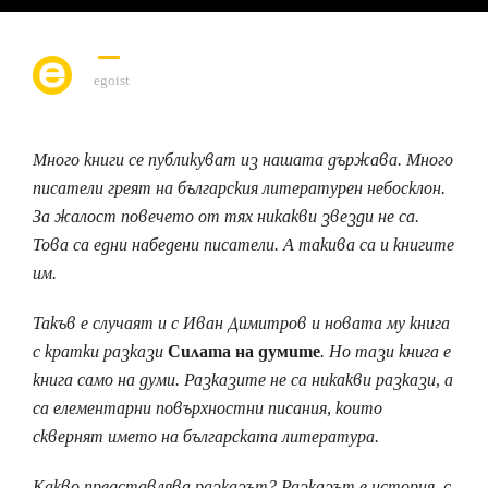
egoist
Много книги се публикуват из нашата държава. Много
писатели греят на българския литературен небосклон.
За жалост повечето от тях никакви звезди не са.
Това са едни набедени писатели. А такива са и книгите
им.
Такъв е случаят и с Иван Димитров и новата му книга
с кратки разкази
Силата на думите
. Но тази книга е
книга само на думи. Разказите не са никакви разкази, а
са елементарни повърхностни писания, които
сквернят името на българската литература.
Какво представлява разказът? Разказът е история, с