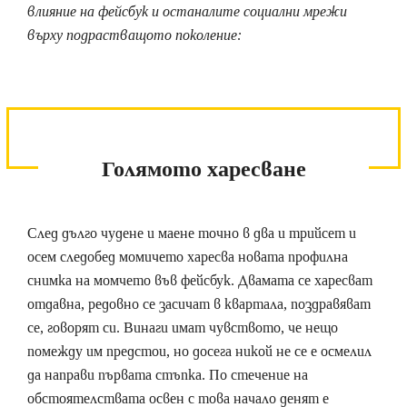
влияние на фейсбук и останалите социални мрежи
върху подрастващото поколение:
Голямото харесване
След дълго чудене и маене точно в два и трийсет и
осем следобед момичето харесва новата профилна
снимка на момчето във фейсбук. Двамата се харесват
отдавна, редовно се засичат в квартала, поздравяват
се, говорят си. Винаги имат чувството, че нещо
помежду им предстои, но досега никой не се е осмелил
да направи първата стъпка. По стечение на
обстоятелствата освен с това начало денят е