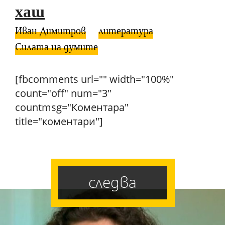
хаш
Иван Димитров
литература
Силата на думите
[fbcomments url="" width="100%"
count="off" num="3"
countmsg="Коментара"
title="коментари"]
следва