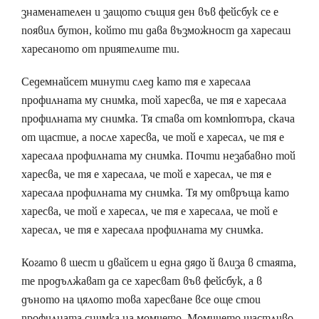
знаменателен и защото същия ден във фейсбук се е
появил бутон, който ти дава възможност да харесаш
харесаното от приятелите ти.
Седемнайсет минути след като тя е харесала
профилната му снимка, той харесва, че тя е харесала
профилната му снимка. Тя става от компютъра, скача
от щастие, а после харесва, че той е харесал, че тя е
харесала профилната му снимка. Почти незабавно той
харесва, че тя е харесала, че той е харесал, че тя е
харесала профилната му снимка. Тя му отвръща като
харесва, че той е харесал, че тя е харесала, че той е
харесал, че тя е харесала профилната му снимка.
Когато в шест и двайсет и една дядо й влиза в стаята,
те продължават да се харесват във фейсбук, а в
дъното на цялото това харесване все още стои
профилната снимка на момчето. Момичето щастливо