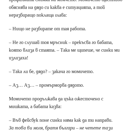
обяснява на дядо си каква е ситуацията, а той
неразбиращо поклаща глава:
– Нищо не разбирате от тая работа.
– Не го слушай тоя мръсник – прекъсва го бабата,
която влиза в стаята. – Така ме щипеше, че синки ми
излизаха!
– Така ли бе, дядо? – закача го момичето.
– Аз… Аз… – промърморва дядото.
Момичето продължава да цъка ожесточено с
мишката, а бабата казва:
– Във фейсбук поне синки няма как да ти направи.
За това ви моля, братя българи – не четете тази