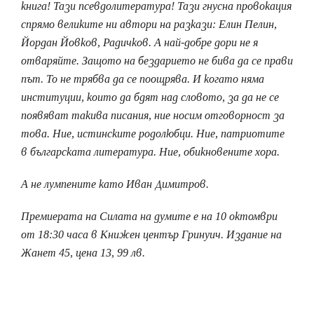
книга! Тази псевдолитература! Тази гнусна провокация
спрямо великите ни автори на разкази: Елин Пелин,
Йордан Йовков, Радичков. А най-добре дори не я
отваряйте. Защото на бездарието не бива да се прави
път. То не трябва да се поощрява. И когато няма
институции, които да бдят над словото, за да не се
появяват такива писания, ние носим отговорност за
това. Ние, истинските родолюбци. Ние, патриотите
в българската литература. Ние, обикновените хора.
А не лумпените като Иван Димитров.
Премиерата на Силата на думите е на 10 октомври
от 18:30 часа в Книжен център Гринуич. Издание на
Жанет 45, цена 13, 99 лв.