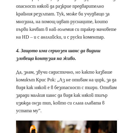
опасност някой да разкрие предварително
крайния резултат. Тук, може би учудващо за
мнозина, на помощ идват руснаците, които
първи качват в най-големия си тракер мачовете
на HD – и с английски, и с руски коментар.
4. Защото има сериозен шанс да видиш
зловеща контузия на живо.
Да, знам, звучи садистично, но както казваше
комикът Крис Рок: „Аз не отивам на цирк, за да
видя как някой е в безопасност с тигри. Отивам
заради малкия шанс да видя как някой тигър
изяжда онзи тип, който си слага главата в
устата му”.