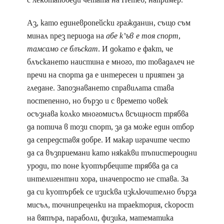
Аз, като единевропейски гражданин, също съм
минал през периода на
абе к’ъв е тоя спорт,
тамсамо се блъскат
. И докато е факт, че
блъскането наистина е много, то товадалеч не
пречи на спорта да е интересен и приятен за
гледане. Запознаването справилата става
постепенно, но бързо и с времето човек
осъзнава колко многомисъл всъщност трябва
да потича в този спорт, за да може един отбор
да сепредставя добре. И макар играчите често
да са възприемани като някакви тъпистероидни
уроди, то поне куотърбеците трябва да са
интелигентни хора, иначепросто не става. За
да си куотърбек се изисква изключително бърза
мисъл, точнипреценки на траектория, скорост
на вятъра, параболи, физика, математика