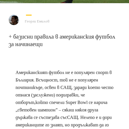
Георги Емилов
+ базисни правила в американския футбол
за начинаещи
Американският футбол не е популярен спорт в
България. Всъщност, той не е популярен
почтиникъде, освен в САЩ, заради което често
отнася (заслужени) подигравки, че
отборът,който спечели Super Bowl се нарича
„световен шампион” – сякаш някоя друга
държава се състезава съсСАЩ. Нелепо е и дори
американците го знаят, но продължават да го