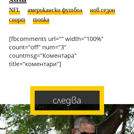
NFL
американски футбол
нов сезон
спорт
топка
[fbcomments url="" width="100%"
count="off" num="3"
countmsg="Коментара"
title="коментари"]
следва