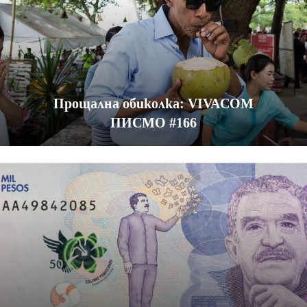
Прощална обиколка: VIVACOM
ПИСМО #166