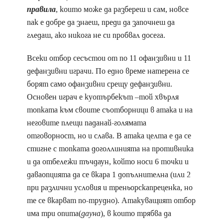
правила
, които може да разбереш и сам, новсе
пак е добре да знаеш, преди да започнеш да
гледаш, ако никога не си пробвал досега.
Всеки отбор сесъстои от по 11 офанзивни и 11
дефанзивни играчи. По едно време натерена се
борят само офанзивни срещу дефанзивни.
Основен играч е куотърбекът –той хвърля
топката към своите съотборници в атака и на
неговите плещи паданай-голямата
отговорност, но и слава. В атака целта е да се
стигне с топката доголлинията на противника
и да отбележи тъчдаун, който носи 6 точки и
даваопцията да се вкара 1 допълнителна (или 2
при различни условия и треньорскапреценка, но
те се вкарват по-трудно). Атакуващият отбор
има три опита(
дауна
), в които трябва да