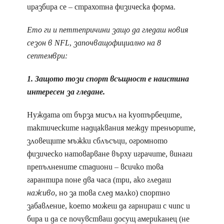
иразбира се – страхотна физическа форма.
Ето ги и петтепричини защо да гледаш новия
сезон в NFL, започващофициално на 8
септември:
1. Защото този спорт всъщност е наистина
интересен за гледане.
Нуждата от бърза мисъл на куотърбеците,
тактическите надцаквания между треньорите,
зловещите мъжки сблъсъци, огромното
физическо натоварване върху играчите, винаги
препълнените стадиони – всичко това
гарантира поне два часа (три, ако гледаш
наживо
, но за това след малко) спортно
забавление, което можеш да гарнираш с чипс и
бира и да се почувстваш досущ американец (не