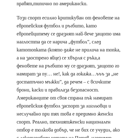
правят,типично по американски.
Този спорт есилно критикуван от феновете на
европейския футбол и ръгбито, като
европейцитему се дразнят най-вече защото има
наглостта да се нарича „футбол”, след
катотопката (която даже не прилича на топка,
а на заострено яйце) се хвърля с ръка,а
феновете на ръгбито му се дразнят, защото го
намират за пу… не!, как да гокажа…ъъъ за „не
достатъчно мъжки”, да речем – с всичките
брони, каски и правилаза безопасност.
Американците от своя страна пък намират
европейския футбол заспорт за лигльовци и
неслучайно при тях това е предимно женски
спорт. Реално, техниятженски национален
отбор е толкова добър, че не бих се учудил, ако
с лекотапобеди четата на Петев, например.