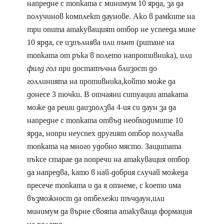
напредне с топката с минимум 10 ярда, за да
получинов комплект даунове. Ако в рамките на
три опита атакуващият отбор не успееда мине
10 ярда, се изпълнява или
пънт
(ритане на
топката от ръка в полето напротивника), или
филд гол
при достатъчна близост до
голлинията на противника,който може да
донесе 3 точки. В отчаяни ситуации атаката
може да реши даизползва 4-ия си даун за да
напредне с топката отвъд необходимите 10
ярда, нопри неуспех другият отбор получава
топката на много удобно място. Защитата
пъксе старае да попречи на атакуващия отбор
да напредва, като в най-добрия случай можеда
пресече топката и да я отнеме, с което има
възможност да отбележи тъчдаун,или
минимум да върне своята атакуваща формация