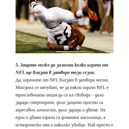
5. Защото може да залагаш колко играчи от
NFL ще влязат в затвора този сезон.
Да, играчите от NFL влизат в затвора често.
Мнозина се шегуват, че за някои играчи NFL е
единствената опция да са на свобода – дали
заради стероидите, дали защото просто са
агресивни личности, дали заради и двете. Не
един и двама играчи са домашни насилници, а
исторически има и няколко убийци. Най-пресен е