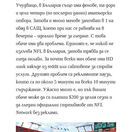
Учудващо, в България също има фенове, та дори
и цели четири (по последни данни) аматьорски
отбора. Затова и много мачове започват в 1 на
обяд в САЩ, което при нас се равнява на 8
вечерта – идеално време за гледане. С това
обаче има два проблема. Единият е, че никой не
излъчва NFL в България, затова трябва да се
гледа онлайн. За почти всеки мач обаче има HD
линк някъде из reddit или сайтовете за стрийм
услуги. Другият проблем са рекламните паузи,
които са по около 5 минути на всеки 10 минути
съдържание. Ужасно много е, но пък винаги
обаче може да си платиш $200 за целия сезон и
да гледаш официални стртиймове от
NFL
Network
без реклами.