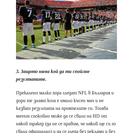
3. Защото няма кой да ти спойлне
резултатите.
Прекалено малко хора гледат NFL в България и
дори те знаят кога е имало късен мач и не
казват резултата на приятелите си. Тогава
мачът спокойно може да се свали на HD от
някой тракер (да не се правим, че някой ще си го
свали официално) и да се гледа без реклами и без