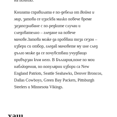
на полето.
Книгата справилата е по-дебела от
Война и
мир
, затова се изисква малко повече време
зазапознаване с по-редките случаи и
следователно – гледане на повече
мачове.Затова може да пробваш този сезон –
избери си отбор, гледай мачовете му ине след
дълго може да се почувстваш учудващо
привързан към него. В България,поне по мои
наблюдения, по-популярни избори са New
England Patriots, Seattle Seahawks, Denver Broncos,
Dallas Cowboys, Green Bay Packers, Pittsburgh
Steelers и Minnesota Vikings.
хаш