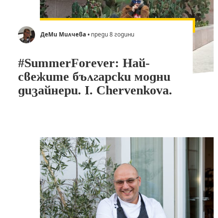
ДеМи Милчева
• преди 8 години
#SummerForever: Най-
свежите български модни
дизайнери. I. Chervenkova.