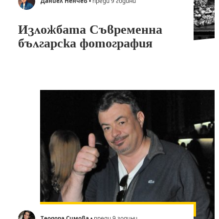
Даниел Ненчев
• преди 9 години
Изложбата Съвременна
българска фотография
Теодора Симова
• преди 9 години