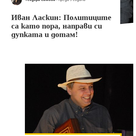
Иван Ласкин: Политиците
са като пора, направи си
дупката и дотам!