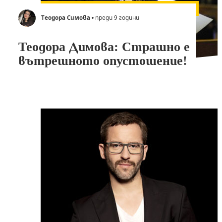
Теодора Симова
• преди 9 години
Теодора Димова: Страшно е
вътрешното опустошение!