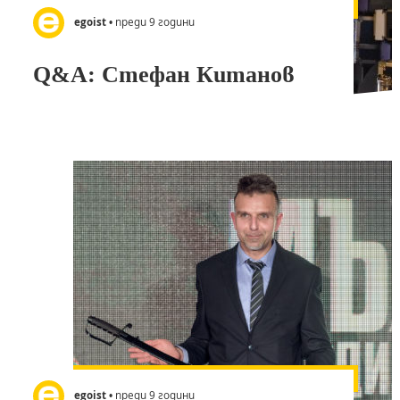
egoist
• преди 9 години
Q&A: Стефан Китанов
egoist
• преди 9 години