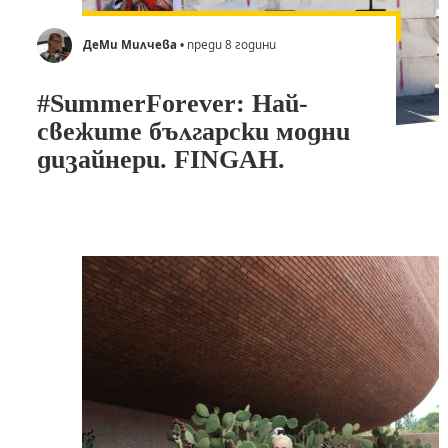
ДеМи Милчева
• преди 8 години
#SummerForever: Най-
свежите български модни
дизайнери. FINGAH.