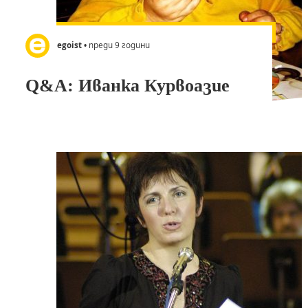
egoist
• преди 9 години
Q&A: Иванка Курвоазие