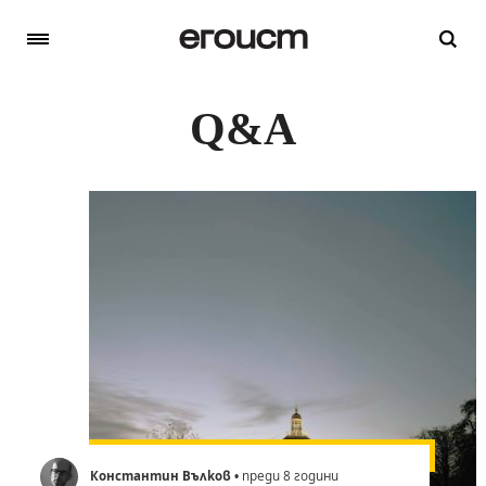
Q&A
Константин Вълков
• преди 8 години