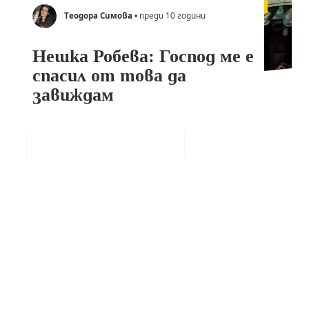
Теодора Симова
• преди 10 години
Нешка Робева: Господ ме е
спасил от това да
завиждам