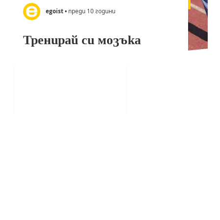
egoist
• преди 10 години
Тренирай си мозъка