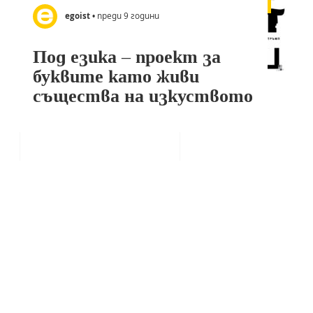
egoist
• преди 9 години
Под езика – проект за
буквите като живи
същества на изкуството