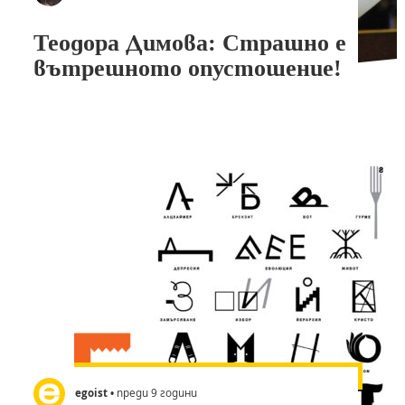
Теодора Димова: Страшно е
вътрешното опустошение!
egoist
• преди 9 години