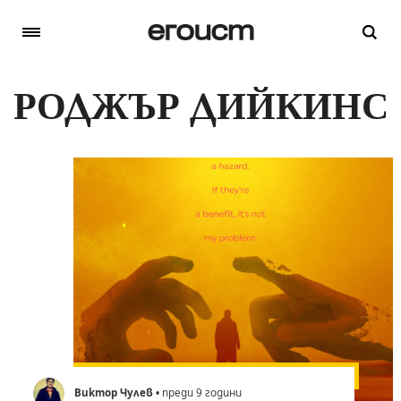
РОДЖЪР ДИЙКИНС
Виктор Чулев
• преди 9 години