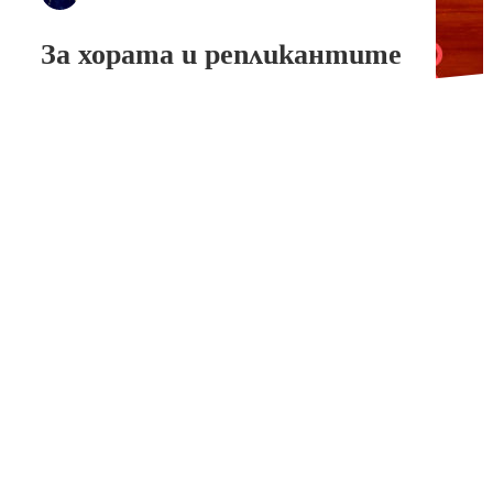
За хората и репликантите