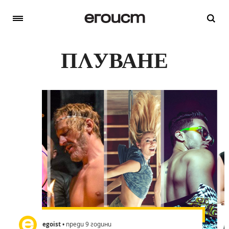
ПЛУВАНЕ
egoist
• преди 9 години