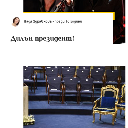
Надя Здравкова
• преди 10 години
Дилън президент!