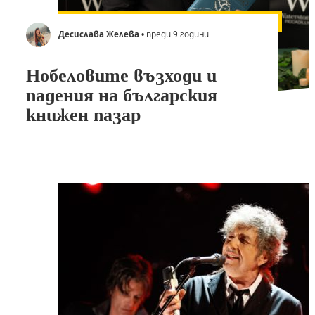
Десислава Желева
• преди 9 години
Нобеловите възходи и
падения на българския
книжен пазар