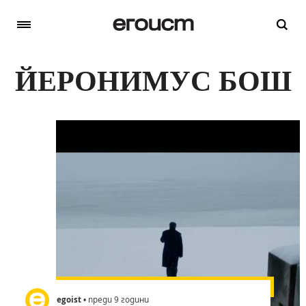
ЙЕРОНИМУС БОШ
egoist
• преди 9 години