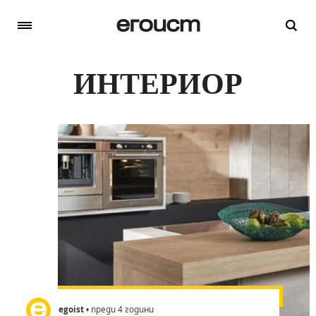
ИНТЕРИОР
egoist
• преди 4 години