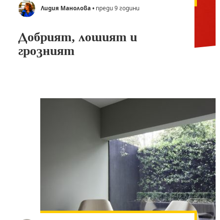
Лидия Манолова
• преди 9 години
Добрият, лошият и
грозният