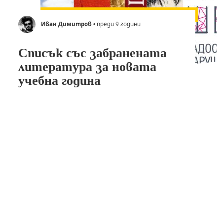
Иван Димитров
• преди 9 години
Списък със забранената
литература за новата
учебна година