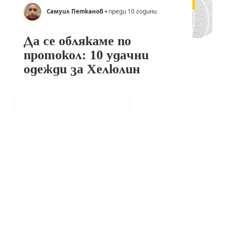
Самуил Петканов
• преди 10 години
Да се облякаме по
протокол: 10 удачни
одежди за Хелюлин