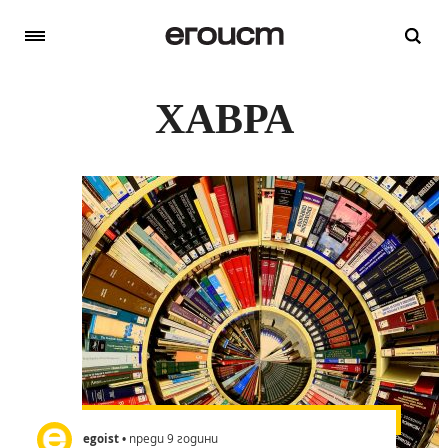
ХАВРА
egoist
• преди 9 години