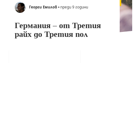
Георги Емилов
• преди 9 години
Германия – от Третия
райх до Третия пол