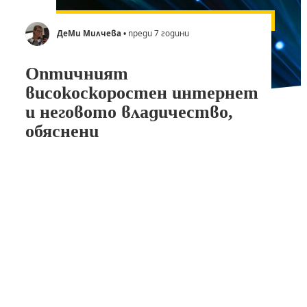
ДеМи Милчева
• преди 7 години
Оптичният
високоскоростен интернет
и неговото владичество,
обяснени