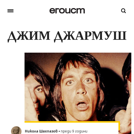
ДЖИМ ДЖАРМУШ
Никола Шахпазов
• преди 9 години