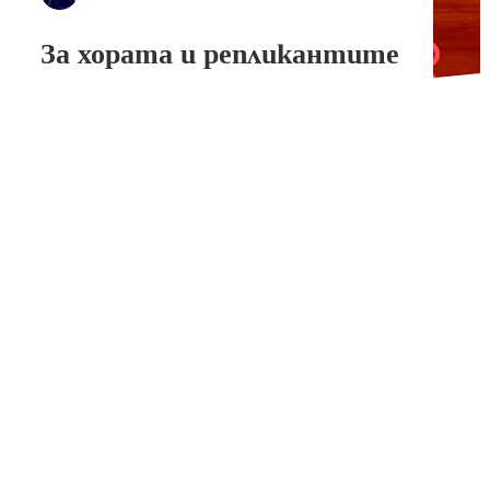
За хората и репликантите