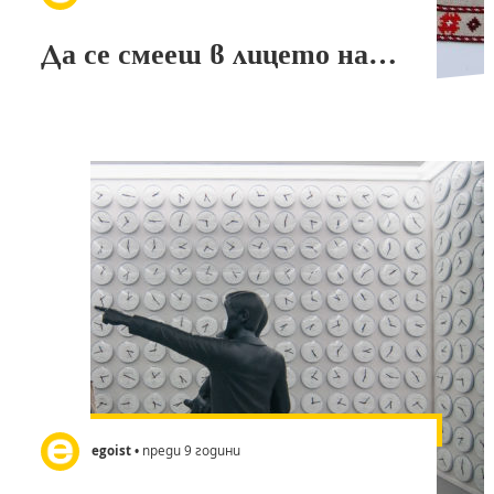
Да се смееш в лицето на…
egoist
• преди 9 години