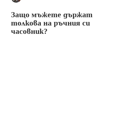
Защо мъжете държат
толкова на ръчния си
часовник?