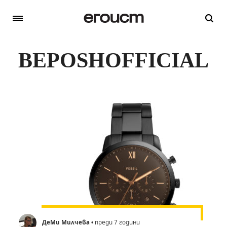
BEPOSHOFFICIAL
ДеМи Милчева
• преди 7 години