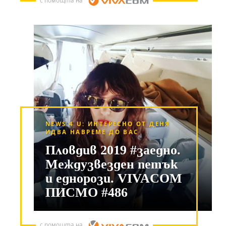
с помощта на
NEWS 4 U: ИНТЕРЕСНО ОТ ДЕНЯ
ИДВА НАВРЕМЕ ДО ВАС
Пловдив 2019 #заедно.
Междузвезден петък
и еднорози. VIVACOM
ПИСМО #486
с помощта на