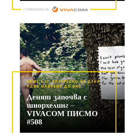
с помощта на
NEWS 4 U: ИНТЕРЕСНО ОТ ДЕНЯ
ИДВА НАВРЕМЕ ДО ВАС
Денят започва с
шнорхелинг –
VIVACOM ПИСМО
#508