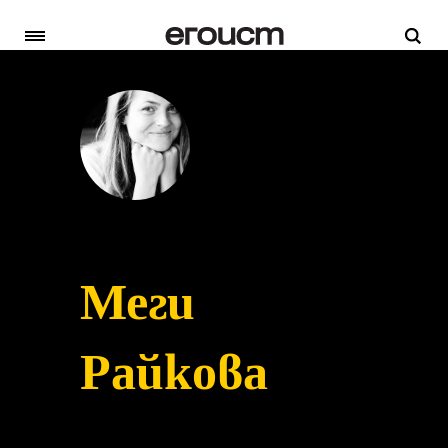
Меги
Райкова