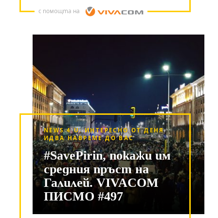
с помощта на
NEWS 4 U: ИНТЕРЕСНО ОТ ДЕНЯ
ИДВА НАВРЕМЕ ДО ВАС
#SavePirin, покажи им
средния пръст на
Галилей. VIVACOM
ПИСМО #497