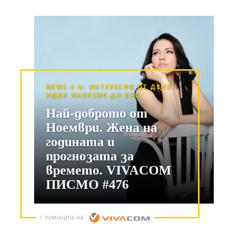
NEWS 4 U: ИНТЕРЕСНО ОТ ДЕНЯ
ИДВА НАВРЕМЕ ДО ВАС
Най-доброто от
Ноември. Жена на
годината и
прогнозата за
времето. VIVACOM
ПИСМО #476
с помощта на