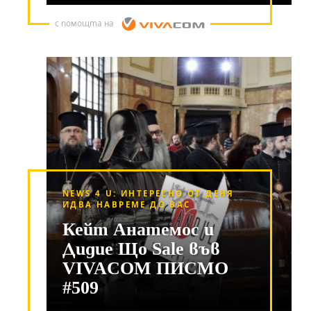
с помощта на
NEWS 4 U: ИНТЕРЕСНО ОТ ДЕНЯ
ИДВА НАВРЕМЕ ДО ВАС
Кейт Анатемос и
Дидие Що Sale във
VIVACOM ПИСМО
#509