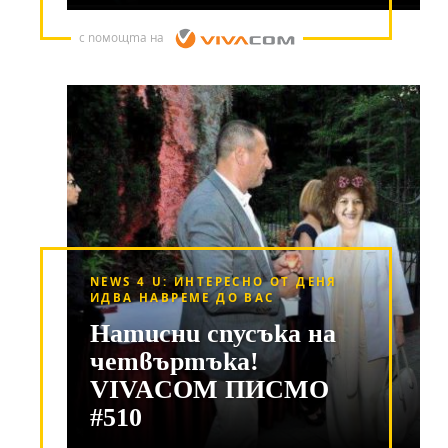
с помощта на
NEWS 4 U: ИНТЕРЕСНО ОТ ДЕНЯ
ИДВА НАВРЕМЕ ДО ВАС
Натисни спусъка на
четвъртъка!
VIVACOM ПИСМО
#510