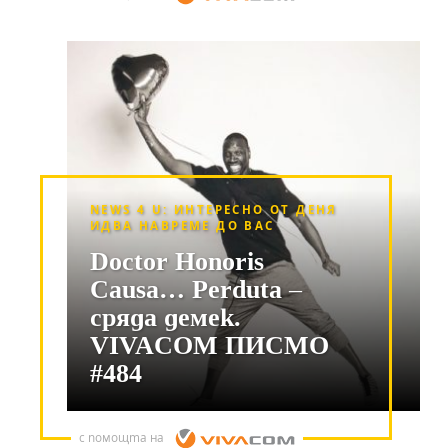
NEWS 4 U: ИНТЕРЕСНО ОТ ДЕНЯ
ИДВА НАВРЕМЕ ДО ВАС
Doctor Honoris
Causa… Perduta –
сряда демек.
VIVACOM ПИСМО
#484
с помощта на