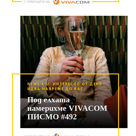
с помощта на
NEWS 4 U: ИНТЕРЕСНО ОТ ДЕНЯ
ИДВА НАВРЕМЕ ДО ВАС
Под елхата
намерихме VIVACOM
ПИСМО #492