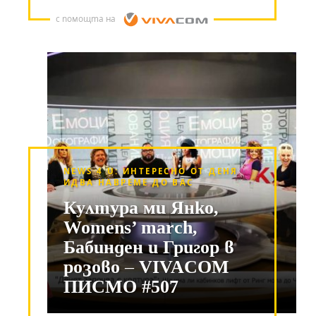
с помощта на
NEWS 4 U: ИНТЕРЕСНО ОТ ДЕНЯ
ИДВА НАВРЕМЕ ДО ВАС
Култура ми Янко,
Womens’ march,
Бабинден и Григор в
розово – VIVACOM
ПИСМО #507