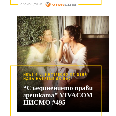
с помощта на
NEWS 4 U: ИНТЕРЕСНО ОТ ДЕНЯ
ИДВА НАВРЕМЕ ДО ВАС
“Съединението прави
грешката” VIVACOM
ПИСМО #495