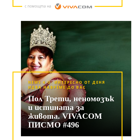
с помощта на
NEWS 4 U: ИНТЕРЕСНО ОТ ДЕНЯ
ИДВА НАВРЕМЕ ДО ВАС
Пол Трети, неномозък
и истината за
живота. VIVACOM
ПИСМО #496