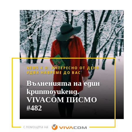
NEWS 4 U: ИНТЕРЕСНО ОТ ДЕНЯ
ИДВА НАВРЕМЕ ДО ВАС
Вълненията на един
криптоуикенд.
VIVACOM ПИСМО
#482
с помощта на