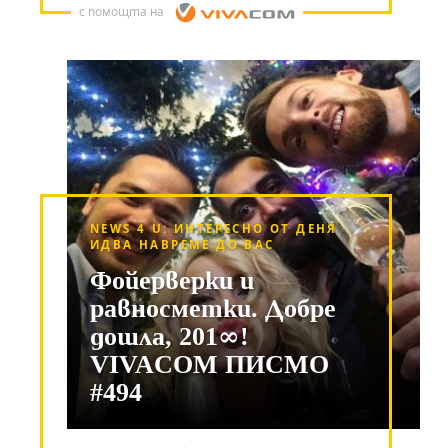
с помощта на
NEWS 4 U: ИНТЕРЕСНО ОТ ДЕНЯ
ИДВА НАВРЕМЕ ДО ВАС
Фойерверки и
равносметки. Добре
дошла, 201∞!
VIVACOM ПИСМО
#494