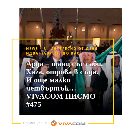
NEWS 4 U: ИНТЕРЕСНО ОТ ДЕНЯ
ИДВА НАВРЕМЕ ДО ВАС
Арда – танц със саби.
Хага, отрова в съда.
И още малко
четвъртък…
VIVACOM ПИСМО
#475
с помощта на