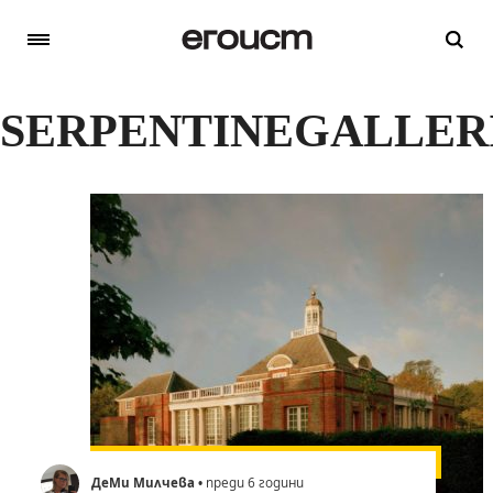
SERPENTINEGALLER
ДеМи Милчева
• преди 6 години