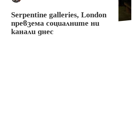
Serpentine galleries, London
превзема социалните ни
канали днес