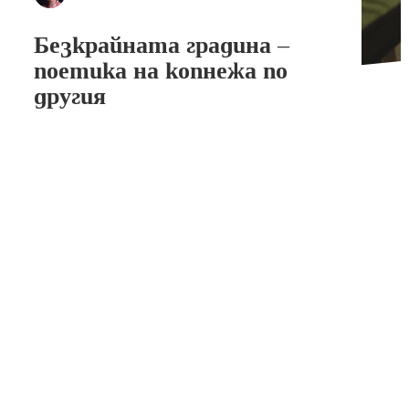
Безкрайната градина –
поетика на копнежа по
другия