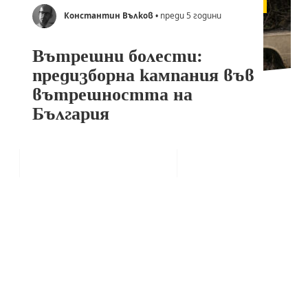
Константин Вълков
• преди 5 години
Вътрешни болести:
предизборна кампания във
вътрешността на
България