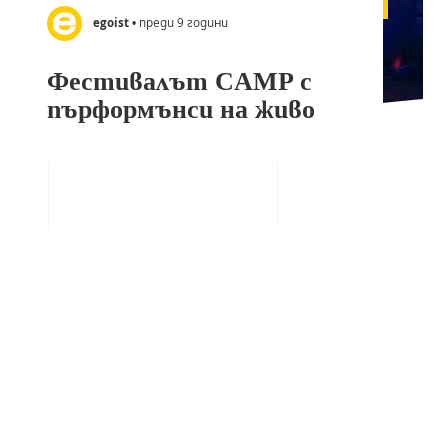
egoist
• преди 9 години
Фестивалът CAMP с
пърформънси на живо