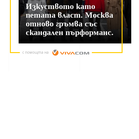
Изкуството като
петата власт. Москва
отново гръмва със
скандален пърформанс.
с помощта на