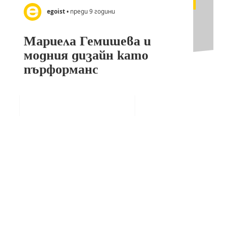
egoist
• преди 9 години
Мариела Гемишева и
модния дизайн като
пърформанс