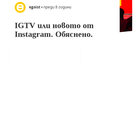
egoist
• преди 8 години
IGTV или новото от
Instagram. Обяснено.