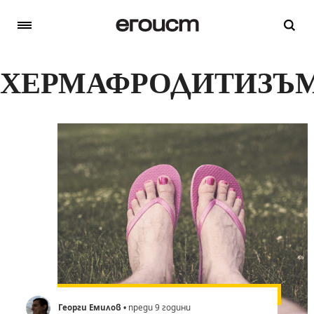
ХЕРМАФРОДИТИЗЪ
Георги Емилов
• преди 9 години