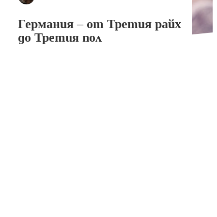
Германия – от Третия райх
до Третия пол