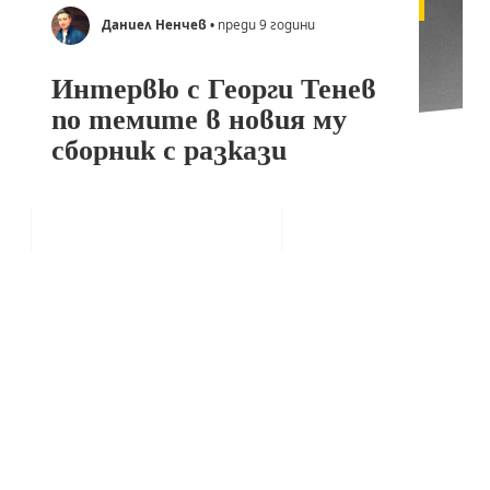
Даниел Ненчев
• преди 9 години
Интервю с Георги Тенев
по темите в новия му
сборник с разкази