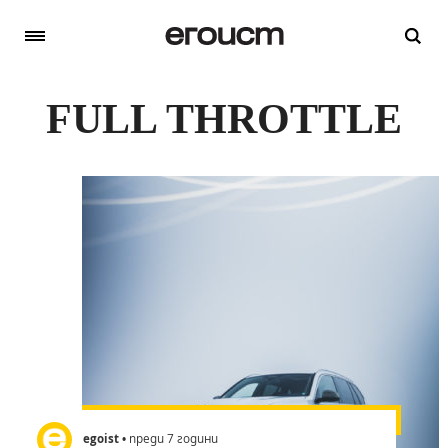
FULL THROTTLE
egoist
• преди 7 години