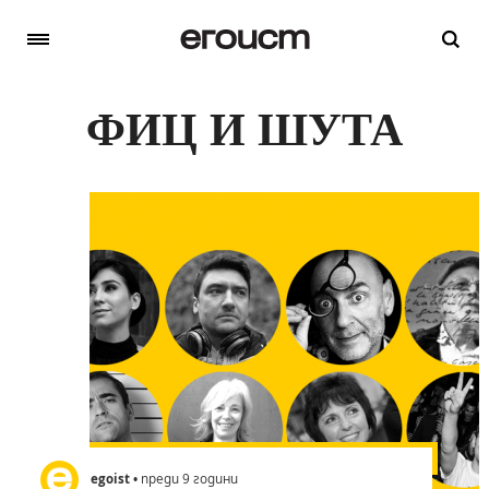
ФИЦ И ШУТА
egoist
• преди 9 години