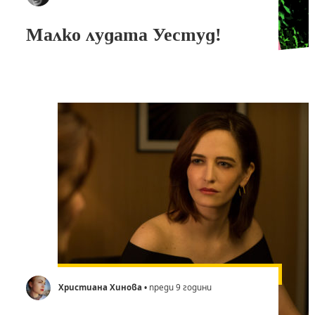
Малко лудата Уестуд!
Христиана Хинова
• преди 9 години