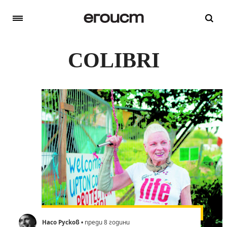
COLIBRI
Насо Русков
• преди 8 години