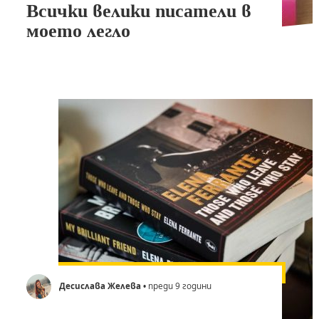
Всички велики писатели в
моето легло
Десислава Желева
• преди 9 години