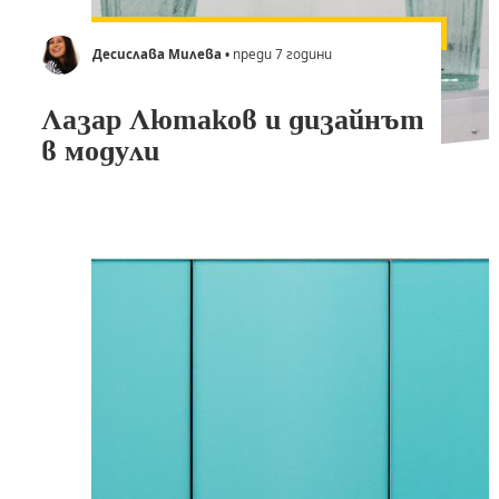
Десислава Милева
• преди 7 години
Лазар Лютаков и дизайнът
в модули