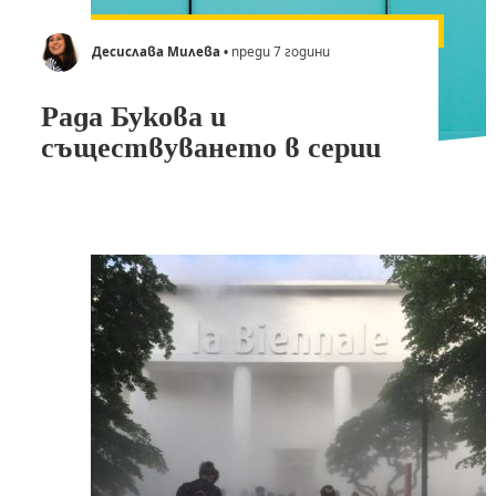
Десислава Милева
• преди 7 години
Рада Букова и
съществуването в серии